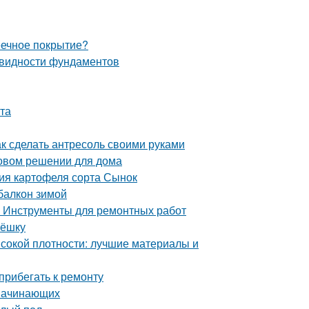
еечное покрытие?
овидности фундаментов
ита
 сделать антресоль своими руками
новом решении для дома
ия картофеля сорта Сынок
балкон зимой
. Инструменты для ремонтных работ
рёшку
сокой плотности: лучшие материалы и
прибегать к ремонту
 начинающих