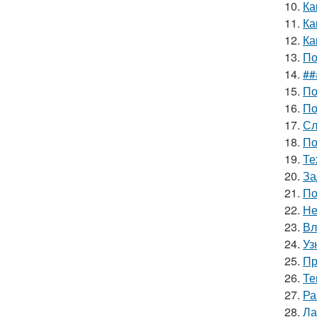
10.
Ка
11.
Ка
12.
Ка
13.
По
14.
##
15.
По
16.
По
17.
Сл
18.
По
19.
Те
20.
За
21.
По
22.
Не
23.
Вл
24.
Уз
25.
Пр
26.
Те
27.
Ра
28.
Ла