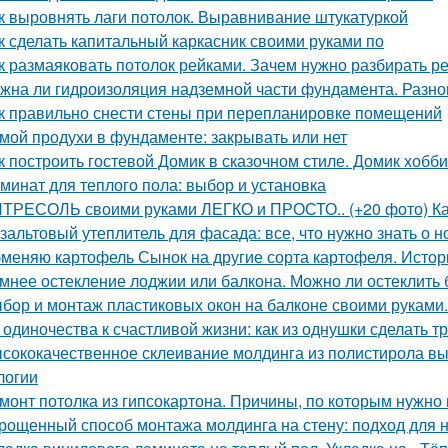
к выровнять лаги потолок. Выравнивание штукатуркой
к сделать капитальный каркасник своими руками по
к размаяковать потолок рейками. Зачем нужно разбирать р
жна ли гидроизоляция надземной части фундамента. Разн
к правильно снести стены при перепланировке помещений
мой продухи в фундаменте: закрывать или нет
к построить гостевой Домик в сказочном стиле. Домик хобб
минат для теплого пола: выбор и установка
ТРЕСОЛЬ своими руками ЛЕГКО и ПРОСТО.. (+20 фото) Как
зальтовый утеплитель для фасада: все, что нужно знать о 
меняю картофель Сынок на другие сорта картофеля. Истор
мнее остекление лоджии или балкона. Можно ли остеклить 
бор и монтаж пластиковых окон на балконе своими руками
 одиночества к счастливой жизни: как из однушки сделать т
сококачественное склеивание молдинга из полистирола вы
логии
монт потолка из гипсокартона. Причины, по которым нужно 
рощенный способ монтажа молдинга на стену: подход для