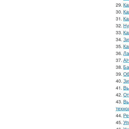
29.
Ка
30.
Ка
31.
Ка
32.
Ну
33.
Ка
34.
Зи
35.
Ка
36.
Ла
37.
АН
38.
Ба
39.
Об
40.
Зи
41.
Вы
42.
От
43.
Вы
техно
44.
Ре
45.
Уп