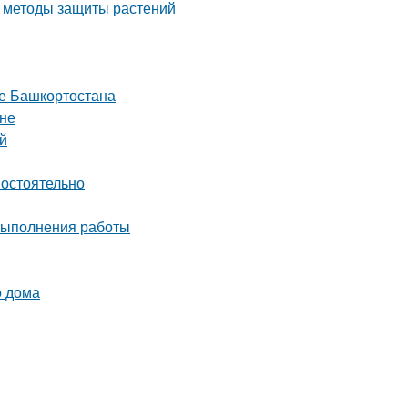
е методы защиты растений
це Башкортостана
ене
й
мостоятельно
 выполнения работы
о дома