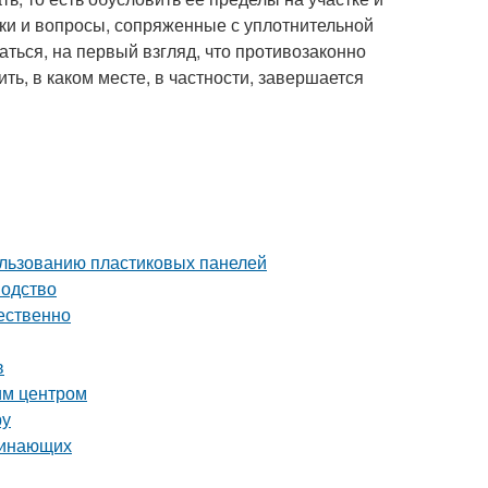
дки и вопросы, сопряженные с уплотнительной
ться, на первый взгляд, что противозаконно
ь, в каком месте, в частности, завершается
ользованию пластиковых панелей
водство
чественно
в
им центром
ру
чинающих