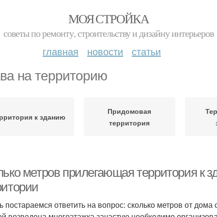
МОЯ СТРОЙКА
советы по ремонту, строительству и дизайну интерьеров
главная
новости
статьи
ва на территорию
Придомовая
Тер
рритория к зданию
территория
лько метров прилегающая территория к 
ритории
ь постараемся ответить на вопрос: сколько метров от дома
ой возведена многоэтажка зачастую необходимо организоват