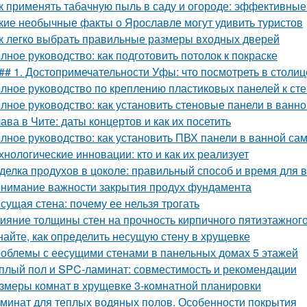
к применять табачную пыль в саду и огороде: эффективны
кие необычные факты о Ярославле могут удивить туристов
к легко выбрать правильные размеры входных дверей
лное руководство: как подготовить потолок к покраске
## 1. Достопримечательности Уфы: что посмотреть в столи
лное руководство по креплению пластиковых панелей к ст
лное руководство: как установить стеновые панели в ванно
ава в Чите: даты концертов и как их посетить
лное руководство: как установить ПВХ панели в ванной са
хнологические инновации: кто и как их реализует
делка продухов в цоколе: правильный способ и время для
нимание важности закрытия продух фундамента
сущая стена: почему ее нельзя трогать
ияние толщины стен на прочность кирпичного пятиэтажног
найте, как определить несущую стену в хрущевке
облемы с еесущими стенами в панельных домах 5 этажей
плый пол и SPC-ламинат: совместимость и рекомендации
змеры комнат в хрущевке 3-комнатной планировки
минат для теплых водяных полов. Особенности покрытия