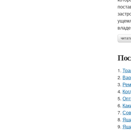
поста
застр
ущемл
владе
читат
Пос
1.
Тра
2.
Вар
3.
Рем
4.
Ког
5.
Опт
6.
Как
7.
Сов
8.
Ящи
9.
Ящи