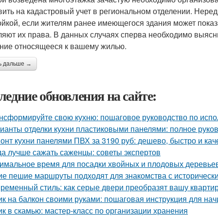
вить на кадастровый учет в региональном отделении. Нере
ойкой, если жителям ранее имеющегося здания может показа
яют их права. В данных случаях сперва необходимо выяснит
ние относящееся к вашему жилью.
ь дальше →
ледние обновления на сайте:
нсформируйте свою кухню: пошаговое руководство по исп
ианты отделки кухни пластиковыми панелями: полное руко
онт кухни панелями ПВХ за 3190 руб: дешево, быстро и ка
да лучше сажать саженцы: советы экспертов
имальное время для посадки хвойных и плодовых деревье
ие пешие маршруты подходят для знакомства с историческ
ременный стиль: как серые двери преобразят вашу кварти
к на балкон своими руками: пошаговая инструкция для на
к в скамью: мастер-класс по организации хранения