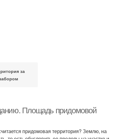
ритория за
забором
зданию. Площадь придомовой
 считается придомовая территория? Землю, на
ь, то есть обусловить ее пределы на участке и