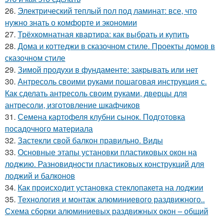
26.
Электрический теплый пол под ламинат: все, что
нужно знать о комфорте и экономии
27.
Трёхкомнатная квартира: как выбрать и купить
28.
Дома и коттеджи в сказочном стиле. Проекты домов в
сказочном стиле
29.
Зимой продухи в фундаменте: закрывать или нет
30.
Антресоль своими руками пошаговая инструкция с.
Как сделать антресоль своим руками, дверцы для
антресоли, изготовление шкафчиков
31.
Семена картофеля клубни сынок. Подготовка
посадочного материала
32.
Застекли свой балкон правильно. Виды
33.
Основные этапы установки пластиковых окон на
лоджию. Разновидности пластиковых конструкций для
лоджий и балконов
34.
Как происходит установка стеклопакета на лоджии
35.
Технология и монтаж алюминиевого раздвижного..
Схема сборки алюминиевых раздвижных окон – общий