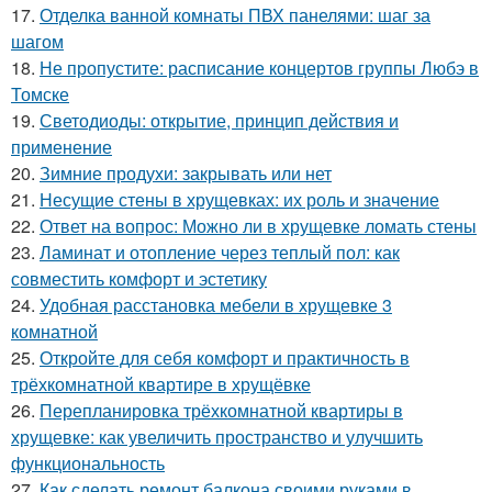
17.
Отделка ванной комнаты ПВХ панелями: шаг за
шагом
18.
Не пропустите: расписание концертов группы Любэ в
Томске
19.
Светодиоды: открытие, принцип действия и
применение
20.
Зимние продухи: закрывать или нет
21.
Несущие стены в хрущевках: их роль и значение
22.
Ответ на вопрос: Можно ли в хрущевке ломать стены
23.
Ламинат и отопление через теплый пол: как
совместить комфорт и эстетику
24.
Удобная расстановка мебели в хрущевке 3
комнатной
25.
Откройте для себя комфорт и практичность в
трёхкомнатной квартире в хрущёвке
26.
Перепланировка трёхкомнатной квартиры в
хрущевке: как увеличить пространство и улучшить
функциональность
27.
Как сделать ремонт балкона своими руками в