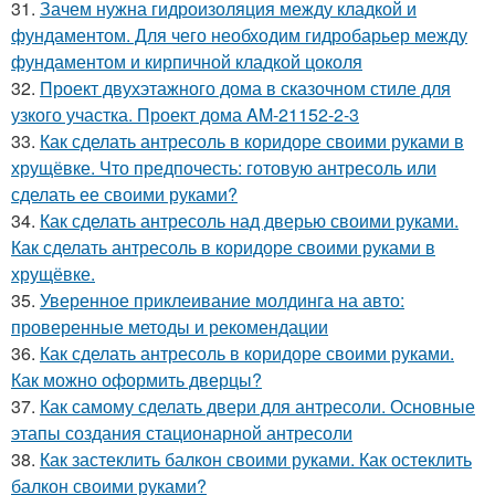
31.
Зачем нужна гидроизоляция между кладкой и
фундаментом. Для чего необходим гидробарьер между
фундаментом и кирпичной кладкой цоколя
32.
Проект двухэтажного дома в сказочном стиле для
узкого участка. Проект дома AM-21152-2-3
33.
Как сделать антресоль в коридоре своими руками в
хрущёвке. Что предпочесть: готовую антресоль или
сделать ее своими руками?
34.
Как сделать антресоль над дверью своими руками.
Как сделать антресоль в коридоре своими руками в
хрущёвке.
35.
Уверенное приклеивание молдинга на авто:
проверенные методы и рекомендации
36.
Как сделать антресоль в коридоре своими руками.
Как можно оформить дверцы?
37.
Как самому сделать двери для антресоли. Основные
этапы создания стационарной антресоли
38.
Как застеклить балкон своими руками. Как остеклить
балкон своими руками?