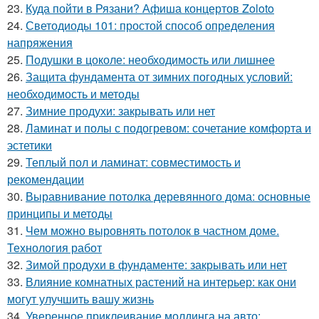
23.
Куда пойти в Рязани? Афиша концертов Zoloto
24.
Светодиоды 101: простой способ определения
напряжения
25.
Подушки в цоколе: необходимость или лишнее
26.
Защита фундамента от зимних погодных условий:
необходимость и методы
27.
Зимние продухи: закрывать или нет
28.
Ламинат и полы с подогревом: сочетание комфорта и
эстетики
29.
Теплый пол и ламинат: совместимость и
рекомендации
30.
Выравнивание потолка деревянного дома: основные
принципы и методы
31.
Чем можно выровнять потолок в частном доме.
Технология работ
32.
Зимой продухи в фундаменте: закрывать или нет
33.
Влияние комнатных растений на интерьер: как они
могут улучшить вашу жизнь
34.
Уверенное приклеивание молдинга на авто: