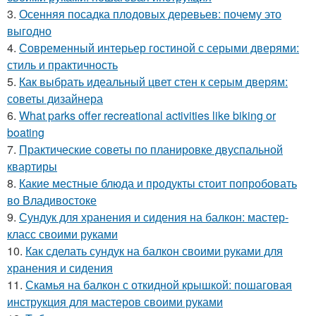
3.
Осенняя посадка плодовых деревьев: почему это
выгодно
4.
Современный интерьер гостиной с серыми дверями:
стиль и практичность
5.
Как выбрать идеальный цвет стен к серым дверям:
советы дизайнера
6.
What parks offer recreational activities like biking or
boating
7.
Практические советы по планировке двуспальной
квартиры
8.
Какие местные блюда и продукты стоит попробовать
во Владивостоке
9.
Сундук для хранения и сидения на балкон: мастер-
класс своими руками
10.
Как сделать сундук на балкон своими руками для
хранения и сидения
11.
Скамья на балкон с откидной крышкой: пошаговая
инструкция для мастеров своими руками