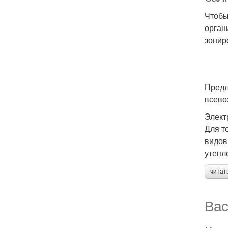
Чтобы
орган
зонир
Предл
всево
Элект
Для т
видов
утепл
читат
Вас