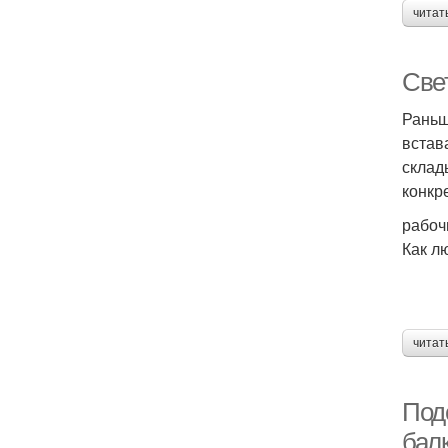
читат
Све
Раньш
встав
склад
конкр
рабоч
Как л
читат
Под
бал