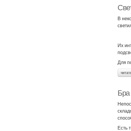
Све
В нек
свети
Их ин
подсв
Для п
читат
Бра
Непос
склад
спосо
Есть 