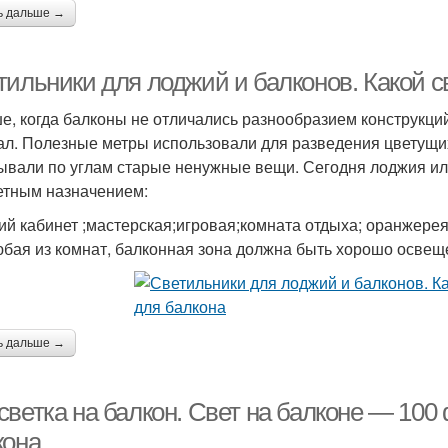
ь дальше →
тильники для лоджий и балконов. Какой с
е, когда балконы не отличались разнообразием конструкци
ал. Полезные метры использовали для разведения цветущих 
ывали по углам старые ненужные вещи. Сегодня лоджия ил
етным назначением:
ий кабинет ;мастерская;игровая;комната отдыха; оранжерея ;
юбая из комнат, балконная зона должна быть хорошо освещ
ь дальше →
светка на балкон. Свет на балконе — 10
кона