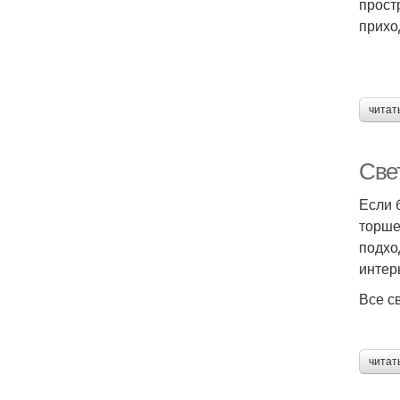
прост
прихо
читат
Све
Если 
торше
подхо
интер
Все с
читат