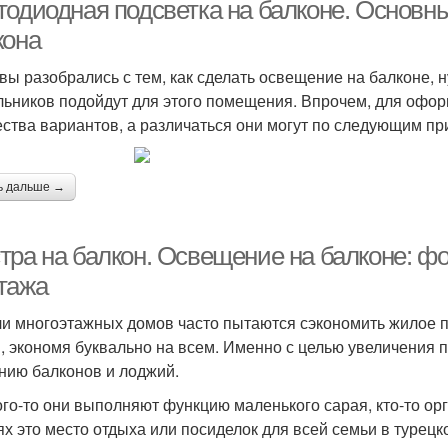
освещение
тодиодная подсветка на балконе. Основн
кона
 вы разобрались с тем, как сделать освещение на балконе, 
Бра для балкона
Подсветка на балкон
льников подойдут для этого помещения. Впрочем, для офо
ства вариантов, а различаться они могут по следующим пр
ь дальше →
тра на балкон. Освещение на балконе: фо
тажа
и многоэтажных домов часто пытаются сэкономить жилое п
, экономя буквально на всем. Именно с целью увеличения п
нию балконов и лоджий.
ого-то они выполняют функцию маленького сарая, кто-то орг
ях это место отдыха или посиделок для всей семьи в турецк