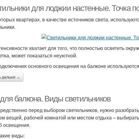
тильники для лоджии настенные. Точка п
оторых квартирах, в качестве источников света, использу
льники.
тенсивности хватает для того, что полностью осветить окр
етка, может показаться неуютной.
одключения основного освещения на балконе используются 
ь дальше →
 для балкона. Виды светильников
редственно перед выбором светильников, нужно разобратьс
ом вещей, рабочей комнатой или местом отдыха – выбирать 
б освещения.
такие виды: