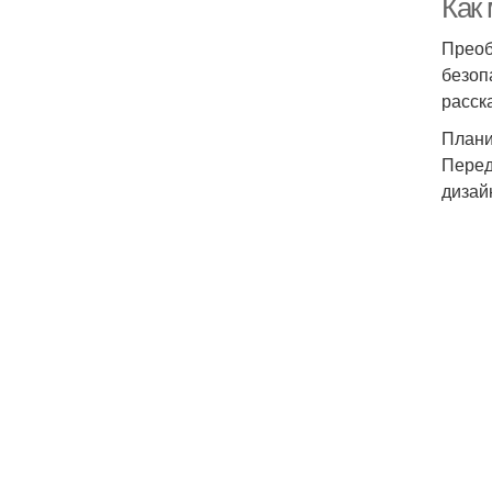
Как
Преоб
безоп
расск
Плани
Перед
дизай