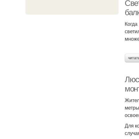
Све
бал
Когда
свети
множе
читат
Люс
мон
Жител
метры
освое
Для к
случа