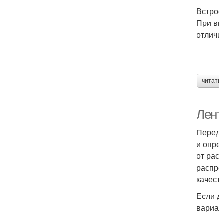
Встро
При в
отлич
читат
Лен
Перед
и опр
от ра
распр
качес
Если 
вариа