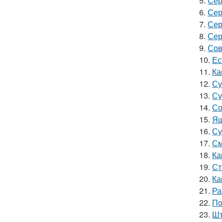
5.
Сер
6.
Сер
7.
Сер
8.
Сер
9.
Сов
10.
Ес
11.
Ка
12.
Су
13.
Су
14.
Со
15.
Ящ
16.
Су
17.
См
18.
Ка
19.
Ст
20.
Ка
21.
Ра
22.
По
23.
Шт