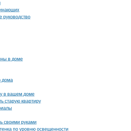
м
ачинающих
е руководство
ины в доме
о дома
ру в вашем доме
ть старую квартиру
риалы
ль своими руками
ттенка по уровню освещенности