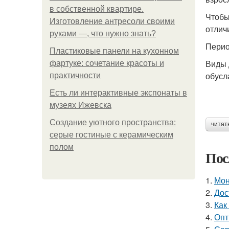
в собственной квартире.
Чтобы
Изготовление антресоли своими
отлич
руками —, что нужно знать?
Перио
Пластиковые панели на кухонном
Виды 
фартуке: сочетание красоты и
обусл
практичности
Есть ли интерактивные экспонаты в
музеях Ижевска
Создание уютного пространства:
читат
серые гостиные с керамическим
полом
Пос
1.
Мон
2.
Дос
3.
Как
4.
Опт