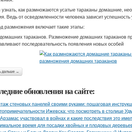
 узнать, как размножаются усатые тараканы домашние, нео
ия. Ведь от осведомленности человека зависит успешност
д размножения включает такие этапы:
домашних тараканов. Размножение домашних тараканов пр
авливают последовательность появления новых особей
ь дальше →
ледние обновления на сайте:
таж стеновых панелей своими руками: пошаговая инструк
топримечательности Ижевска: что посмотреть в столице Уд
 Арзамас участвовал в войнах и какие последствия это име
имальное время для посадки хвойных и плодовых деревье