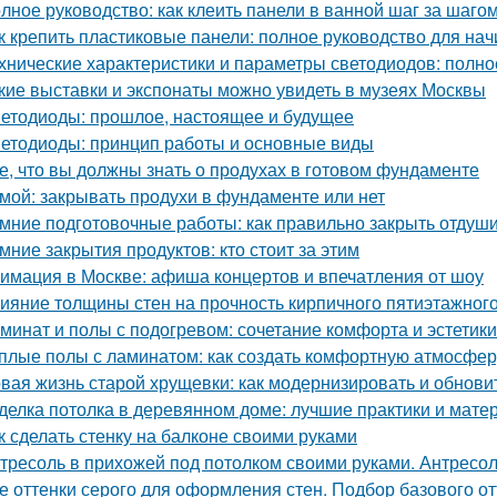
лное руководство: как клеить панели в ванной шаг за шаго
к крепить пластиковые панели: полное руководство для н
хнические характеристики и параметры светодиодов: полно
кие выставки и экспонаты можно увидеть в музеях Москвы
етодиоды: прошлое, настоящее и будущее
етодиоды: принцип работы и основные виды
е, что вы должны знать о продухах в готовом фундаменте
мой: закрывать продухи в фундаменте или нет
мние подготовочные работы: как правильно закрыть отдуш
мние закрытия продуктов: кто стоит за этим
имация в Москве: афиша концертов и впечатления от шоу
ияние толщины стен на прочность кирпичного пятиэтажног
минат и полы с подогревом: сочетание комфорта и эстетики
плые полы с ламинатом: как создать комфортную атмосфе
вая жизнь старой хрущевки: как модернизировать и обнови
делка потолка в деревянном доме: лучшие практики и мате
к сделать стенку на балконе своими руками
тресоль в прихожей под потолком своими руками. Антресо
е оттенки серого для оформления стен. Подбор базового о