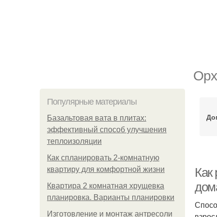
Орх
Популярные материалы
До
Базальтовая вата в плитах:
эффективный способ улучшения
теплоизоляции
Как спланировать 2-комнатную
квартиру для комфортной жизни
Как
дом
Квартира 2 комнатная хрущевка
планировка. Варианты планировки
Спосо
Изготовление и монтаж антресоли
взрос