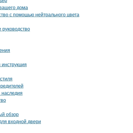
ьер
 вашего дома
ство с помощью нейтрального цвета
е руководство
нения
 инструкция
 стиля
вредителей
о наследия
тво
ый обзор
для входной двери