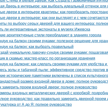
ые Стены и Белые Двери: Как Создать Гармоничный Интер
ая Дверь в интерьере: как выбрать идеальный оттенок для
ые двери в интерьере квартиры: как преобразить простран
ые двери в интерьере: как они выглядят и с чем сочетаются
еты по выбору серых дверей для вашего интерьера: полно
ть ли интерактивные экспонаты в музеях Ижевска
кие архитектурные стили преобладают в зданиях города
ндук на балкон своими руками: полезное решение для хра
ндук на балкон: как выбрать правильный
здай уникальную лавочку-сундук своими руками: пошаговая
ик в скамью: мастер-класс по организации хранения
ндук на балконе: как сделать своими руками для удобства и
есь золы и табачной пыли: эффективное средство против 
кие исторические памятники включены в список культурног
андартный размер входной двери в доме: полное руководс
к замерить проем входной двери: полное руководство
змеры входных металлических дверей с коробкой: подробн
лное руководство: как правильно замерить дверной проем 
укатурка от А до Я: полное руководство