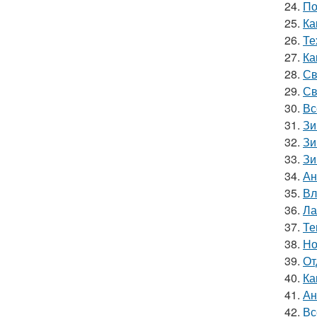
24.
По
25.
Ка
26.
Те
27.
Ка
28.
Св
29.
Св
30.
Вс
31.
Зи
32.
Зи
33.
Зи
34.
Ан
35.
Вл
36.
Ла
37.
Те
38.
Но
39.
От
40.
Ка
41.
Ан
42.
Вс