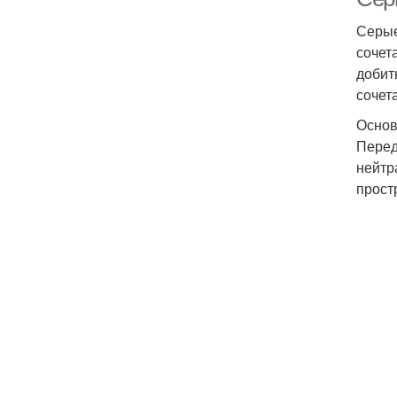
Серые
сочет
добит
сочет
Основ
Перед
нейтр
прост