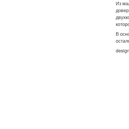
Из ма
довер
двухк
котор
В осн
остал
desig