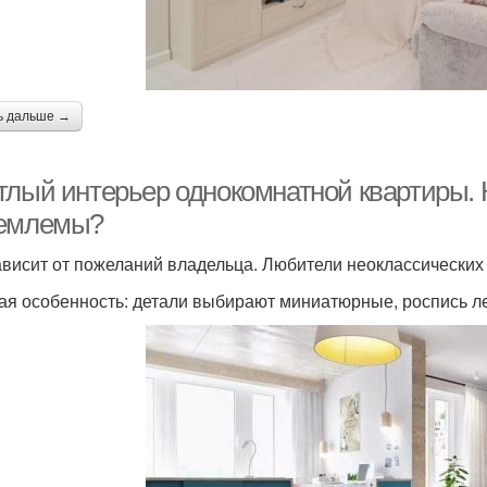
ь дальше →
тлый интерьер однокомнатной квартиры. 
емлемы?
ависит от пожеланий владельца. Любители неоклассических
ая особенность: детали выбирают миниатюрные, роспись ле