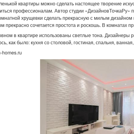
ленькой квартиры можно сделать настоящее творение искусс
иться профессионалам. Автор студии «ДизайновТочкаРу» п
омнатной хрущевки сделать прекрасную с милым дизайном кв
ом прекрасно сочетается простота и роскошь. В комнатах пр
овном в квартире использованы светлые тона. Дизайнеры р
ось, как было: кухня со столовой, гостиная, спальня, ванна
n-homes.ru