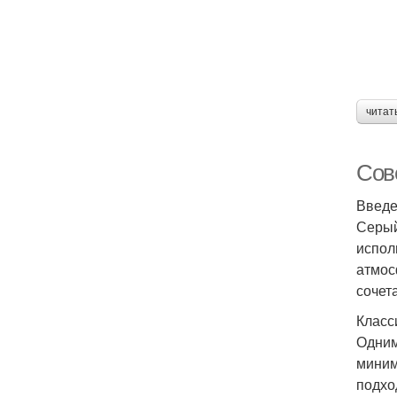
читат
Сов
Введе
Серый
испол
атмос
сочет
Класс
Одним
миним
подхо