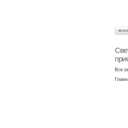
читат
Све
при
Все з
Главн