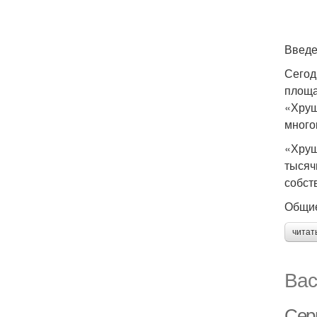
Введ
Сегод
площа
«Хрущ
много
«Хрущ
тысяч
собст
Общие
читат
Вас
Сер