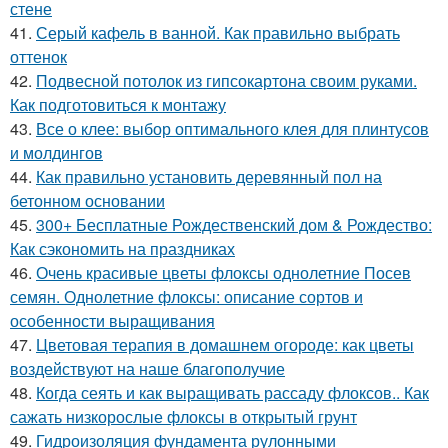
стене
41.
Серый кафель в ванной. Как правильно выбрать
оттенок
42.
Подвесной потолок из гипсокартона своим руками.
Как подготовиться к монтажу
43.
Все о клее: выбор оптимального клея для плинтусов
и молдингов
44.
Как правильно установить деревянный пол на
бетонном основании
45.
300+ Бесплатные Рождественский дом & Рождество:
Как сэкономить на праздниках
46.
Очень красивые цветы флоксы однолетние Посев
семян. Однолетние флоксы: описание сортов и
особенности выращивания
47.
Цветовая терапия в домашнем огороде: как цветы
воздействуют на наше благополучие
48.
Когда сеять и как выращивать рассаду флоксов.. Как
сажать низкорослые флоксы в открытый грунт
49.
Гидроизоляция фундамента рулонными