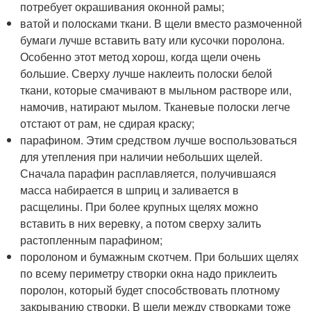
потребует окрашивания оконной рамы;
ватой и полосками ткани. В щели вместо размоченной
бумаги лучше вставить вату или кусочки поролона.
Особенно этот метод хорош, когда щели очень
большие. Сверху лучше наклеить полоски белой
ткани, которые смачивают в мыльном растворе или,
намочив, натирают мылом. Тканевые полоски легче
отстают от рам, не сдирая краску;
парафином. Этим средством лучше воспользоваться
для утепления при наличии небольших щелей.
Сначала парафин расплавляется, получившаяся
масса набирается в шприц и заливается в
расщелины. При более крупных щелях можно
вставить в них веревку, а потом сверху залить
растопленным парафином;
поролоном и бумажным скотчем. При больших щелях
по всему периметру створки окна надо приклеить
поролон, который будет способствовать плотному
закрыванию створки. В щели между створками тоже