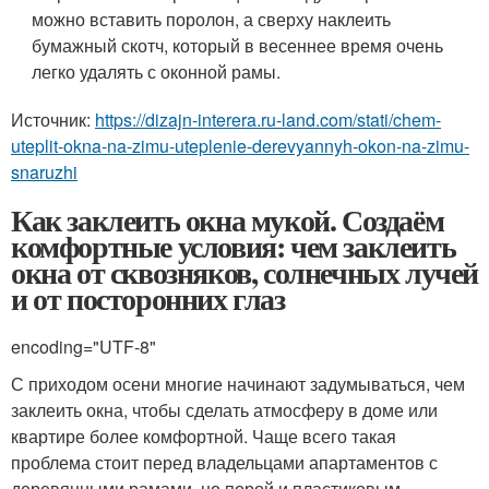
можно вставить поролон, а сверху наклеить
бумажный скотч, который в весеннее время очень
легко удалять с оконной рамы.
Источник:
https://dizajn-interera.ru-land.com/stati/chem-
uteplit-okna-na-zimu-uteplenie-derevyannyh-okon-na-zimu-
snaruzhi
Как заклеить окна мукой. Создаём
комфортные условия: чем заклеить
окна от сквозняков, солнечных лучей
и от посторонних глаз
encoding="UTF-8"
С приходом осени многие начинают задумываться, чем
заклеить окна, чтобы сделать атмосферу в доме или
квартире более комфортной. Чаще всего такая
проблема стоит перед владельцами апартаментов с
деревянными рамами, но порой и пластиковым