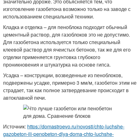
значительно дороже. Это объясняется тем, что
изготовление газобетона возможно только на заводе с
использованием специальной техники.
Кладка и отделка – для пеноблока подходит обычный
цементный раствор, для газоблоков это не допустимо.
Для газобетона используется только специальный
клеевой раствор для ячеистых бетонов, так же для его
отделки применяется грунтовка глубокого
проникновения и штукатурка на основе гипса.
Усадка – конструкции, возведенные из пеноблоков,
подвержены усадке, примерно 3 мм/м, газобетон этим не
страдает, так как полное затвердевание происходит в
автоклавной печи.
Источник:
https://domastroevo.ru/novosti/chto-luchshe-
gazobeton-ili-penobeton-dlya-doma-chto-luchshe-