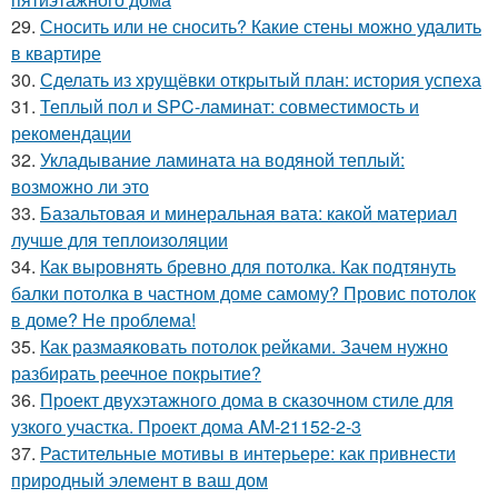
29.
Сносить или не сносить? Какие стены можно удалить
в квартире
30.
Сделать из хрущёвки открытый план: история успеха
31.
Теплый пол и SPC-ламинат: совместимость и
рекомендации
32.
Укладывание ламината на водяной теплый:
возможно ли это
33.
Базальтовая и минеральная вата: какой материал
лучше для теплоизоляции
34.
Как выровнять бревно для потолка. Как подтянуть
балки потолка в частном доме самому? Провис потолок
в доме? Не проблема!
35.
Как размаяковать потолок рейками. Зачем нужно
разбирать реечное покрытие?
36.
Проект двухэтажного дома в сказочном стиле для
узкого участка. Проект дома AM-21152-2-3
37.
Растительные мотивы в интерьере: как привнести
природный элемент в ваш дом