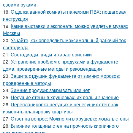
своими руками
18.
Отделка ванной комнаты панелями ПВХ: пошаговая
инструкция
19.
Какие выставки и экспонаты можно увидеть в музеях
Москвы
20.
Узнайте, как определить максимальный рабочий ток
светодиода
21.
Светодиоды: виды и характеристики
22.
Устранение проблем с продухами в фундаменте
дома: проверенные методы и рекомендации
23.
Защита отдушин фундамента от зимних морозов:
проверенные методы
24.
Зимние продухи: закрывать или нет
25.
Несущие стены в хрущевках: их роль и значение
26.
Перепланировка несущих и ненесущих стен: как
изменить планировку квартиры
27.
Ответ на вопрос: Можно ли в хрущевке ломать стены
28.
Влияние толщины стен на прочность кирпичного
пятиэтажного дома