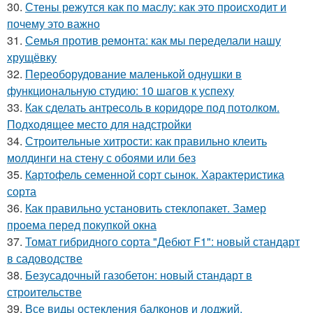
30.
Стены режутся как по маслу: как это происходит и
почему это важно
31.
Семья против ремонта: как мы переделали нашу
хрущёвку
32.
Переоборудование маленькой однушки в
функциональную студию: 10 шагов к успеху
33.
Как сделать антресоль в коридоре под потолком.
Подходящее место для надстройки
34.
Строительные хитрости: как правильно клеить
молдинги на стену с обоями или без
35.
Картофель семенной сорт сынок. Характеристика
сорта
36.
Как правильно установить стеклопакет. Замер
проема перед покупкой окна
37.
Томат гибридного сорта "Дебют F1": новый стандарт
в садоводстве
38.
Безусадочный газобетон: новый стандарт в
строительстве
39.
Все виды остекления балконов и лоджий.