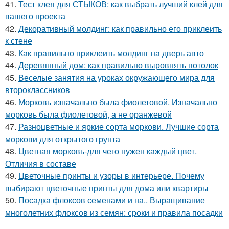
41.
Тест клея для СТЫКОВ: как выбрать лучший клей для
вашего проекта
42.
Декоративный молдинг: как правильно его приклеить
к стене
43.
Как правильно приклеить молдинг на дверь авто
44.
Деревянный дом: как правильно выровнять потолок
45.
Веселые занятия на уроках окружающего мира для
второклассников
46.
Морковь изначально была фиолетовой. Изначально
морковь была фиолетовой, а не оранжевой
47.
Разноцветные и яркие сорта моркови. Лучшие сорта
моркови для открытого грунта
48.
Цветная морковь-для чего нужен каждый цвет.
Отличия в составе
49.
Цветочные принты и узоры в интерьере. Почему
выбирают цветочные принты для дома или квартиры
50.
Посадка флоксов семенами и на.. Выращивание
многолетних флоксов из семян: сроки и правила посадки