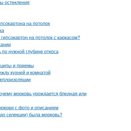
ты остекления
ипсокартона на потолок
ка
 гипсокартон на потолок с каркасом?
вании
ь по нужной глубине откоса
нципы и приемы
ежду кухней и комнатой
теплоизоляции
почему морковь урождается бледная или
оркови с фото и описанием
до селекции) была морковь?