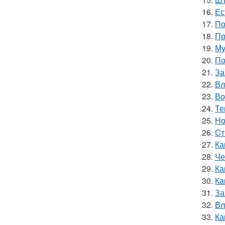
16.
Ес
17.
По
18.
Пр
19.
Му
20.
По
21.
За
22.
Вл
23.
Во
24.
Те
25.
Но
26.
Ст
27.
Ка
28.
Че
29.
Ка
30.
Ка
31.
За
32.
Вл
33.
Ка