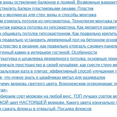
е виды остекления балконов и лоджий. Возможные вариан
стеклить балкон пластиковыми окнами. Пластик
е о молдингах для стен: виды и способы монтажа
м отделать потолок из гипсокартона. Технология монтажа г
нтаж каркаса потолка из гипсокартона. Как делается размет
к обшивать потолок гипсокартонном. Как правильно крепить
к правильно установить деревянный пол на бетонном осно
стерство в резании: как правильно отрезать сэндвич-панел
гунный камин в интерьере гостиной. Особенности
укатурка и шпаклевка деревянного потолка: основные при
еличьте пространство в своей хрущёвке: как снести стену м
зальтовая вата в плитах: эффективный способ улучшения 
е, что нужно знать о шкафчиках метал для раздевалок
чему морковь светлого цвета. Воронежским огородникам: 
тая»
бираем сорт моркови на любой вкус. ТОП лучших сортов м
КОЙ цвет НАСТОЯЩЕЙ моркови. Какого цвета изначально (
к сажать флоксы в открытый. Посадка флоксов