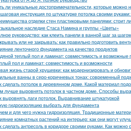
ть ли уникальные достопримечательности, которые можно н
шаговая инструкция по штукатурке потолка своими руками:
еимущества отделки стен пластиковыми панелями: стоит ли
зыкальное наследие Стаса Намина и группы «Цветы»
лное руководство: как клеить панели в ванной шаг за шаго
крывать или не закрывать: как правильно подготовить вент
ияние ленточного фундамента на качество продуктов
дяной теплый пол и ламинат: совместимость и возможные
плый пол и ламинат: совместимость и возможности
вая жизнь старой хрущевки: как модернизировать и обнови
ильные ванны в серо-коричневых тонах: современный подхо
к сделать потолок в деревянном доме. Какой материал под
м лучше выровнять потолок в частном доме. Способы выр
к выровнять лаги потолок. Выравнивание штукатуркой
кую гидроизоляцию выбрать для фундамента
чем и для чего нужна гидроизоляция. Традиционные матер
ияние комнатных растений на интерьер: как они могут улу
к сделать антресоль в коридоре своими руками. Как можно