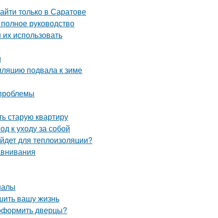
айти только в Саратове
 полное руководство
 их использовать
м
иляцию подвала к зиме
 проблемы
ть старую квартиру
д к уходу за собой
ойдет для теплоизоляции?
авнивания
иалы
чшить вашу жизнь
 оформить дверцы?