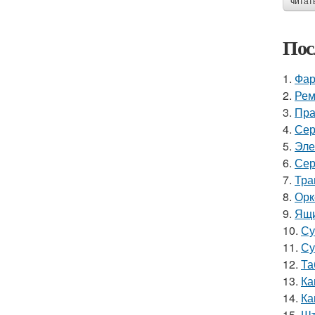
читат
Пос
1.
Фар
2.
Рем
3.
Пра
4.
Сер
5.
Эле
6.
Сер
7.
Тра
8.
Орк
9.
Ящи
10.
Су
11.
Су
12.
Та
13.
Ка
14.
Ка
15.
Шт