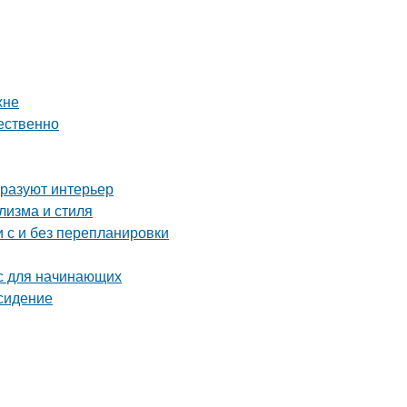
хне
чественно
бразуют интерьер
лизма и стиля
 с и без перепланировки
сс для начинающих
 сидение