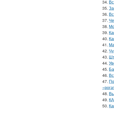
34.
Вс
35.
За
36.
Вс
37.
Че
38.
Мо
39.
Ка
40.
Ка
41.
Ма
42.
Чу
43.
Шт
44.
Ув
45.
Ба
46.
Вс
47.
По
«рога
48.
Вы
49.
КА
50.
Ка