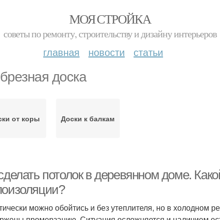
МОЯ СТРОЙКА
советы по ремонту, строительству и дизайну интерьеров
главная
новости
статьи
брезная доска
ски от коры
Доски к балкам
 сделать потолок в деревянном доме. Как
лоизоляции?
тически можно обойтись и без утеплителя, но в холодном 
ржены промерзанию. Ситуация осложняется и наличием ест