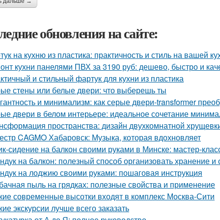
ь дальше →
ледние обновления на сайте:
тук на кухню из пластика: практичность и стиль на вашей ку
онт кухни панелями ПВХ за 3190 руб: дешево, быстро и ка
ктичный и стильный фартук для кухни из пластика
ые стены или белые двери: что выберешь ты
гантность и минимализм: как серые двери-transformer прео
ые двери в белом интерьере: идеальное сочетание минима
нсформация пространства: дизайн двухкомнатной хрущевки
естр CAGMO Хабаровск: Музыка, которая вдохновляет
к-сидение на балкон своими руками в Минске: мастер-кла
ндук на балкон: полезный способ организовать хранение и
ндук на лоджию своими руками: пошаговая инструкция
бачная пыль на грядках: полезные свойства и применение
кие современные высотки входят в комплекс Москва-Сити
кие экскурсии лучше всего заказать
укатурка от А до Я: полное руководство