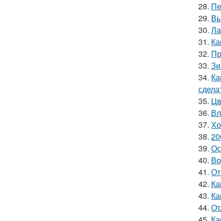
28.
Пе
29.
Вы
30.
Ла
31.
Ка
32.
Пр
33.
Зи
34.
Ка
сдела
35.
Цв
36.
Вл
37.
Хо
38.
20
39.
Ос
40.
Во
41.
От
42.
Ка
43.
Ка
44.
От
45.
Ка