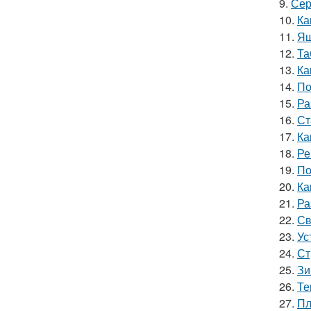
9.
Сер
10.
Ка
11.
Ящ
12.
Та
13.
Ка
14.
По
15.
Ра
16.
Ст
17.
Ка
18.
Ре
19.
По
20.
Ка
21.
Ра
22.
Св
23.
Ус
24.
Ст
25.
Зи
26.
Те
27.
Пл