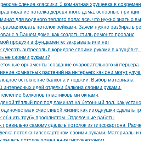
реосмысление классики: 3 комнатная хрущевка в современ
равнивание потолка деревянного дома: основные принцип
минат для водяного теплого пола: все, что нужно знать о в
к размаяковать потолок рейками. Зачем нужно разбирать р
ованс в Вашем доме: как создать стиль ремонта прованс
мой продухи в фундаменте: закрывать или нет
к сделать антресоль в коридоре своими руками в хрущёвке.
ть ее своими руками?
еточные орнаменты: создание очаровательного интерьера
ияние комнатных растений на интерьер: как они могут улу
лодное остекление балкона и лоджии. Выбор материала
0 интересных идей отделки балкона своими руками.
текление балконов пластиковыми окнами.
дяной тёплый пол под ламинат на бетонный пол. Как устан
 одиночества к счастливой жизни: как из однушки сделать т
к обшить трубу профлистом. Отделочные работы
к правильно самому сделать потолок из гипсокартона. Расч
делка потолка гипсокартоном своими руками. Материалы и
к зашить потолок помещения гипсокартоном