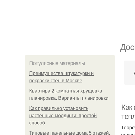
Дос
Популярные материалы
Преимущества штукатурки и
покраски стен в Москве
Квартира 2 комнатная хрущевка
планировка. Варианты планировки
Как
Как правильно установить
теп
настенные молдинги: простой
способ
Теоре
Типовые панельные дома 5 этажей.
подве