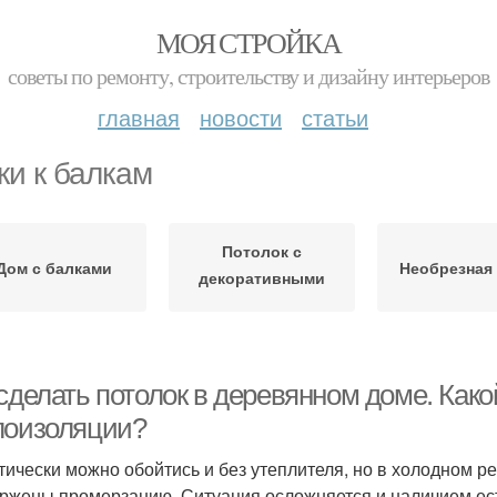
МОЯ СТРОЙКА
советы по ремонту, строительству и дизайну интерьеров
главная
новости
статьи
ки к балкам
Потолок с
Дом с балками
Необрезная
декоративными
балками
 сделать потолок в деревянном доме. Как
лоизоляции?
тически можно обойтись и без утеплителя, но в холодном 
ржены промерзанию. Ситуация осложняется и наличием ест