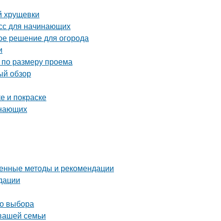
й хрущевки
асс для начинающих
ое решение для огорода
и
 по размеру проема
ый обзор
е и покраске
инающих
ренные методы и рекомендации
дации
го выбора
 вашей семьи