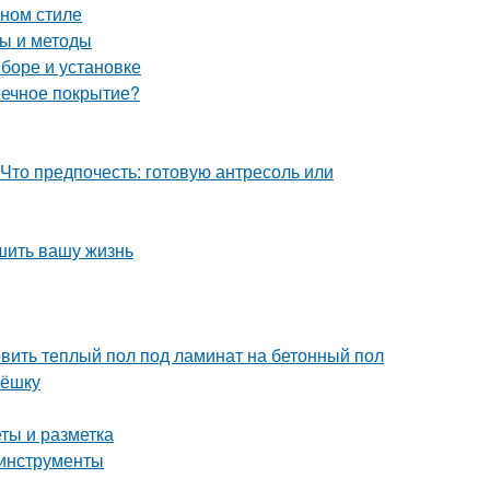
ном стиле
ы и методы
ыборе и установке
еечное покрытие?
 Что предпочесть: готовую антресоль или
чшить вашу жизнь
овить теплый пол под ламинат на бетонный пол
рёшку
еты и разметка
 инструменты