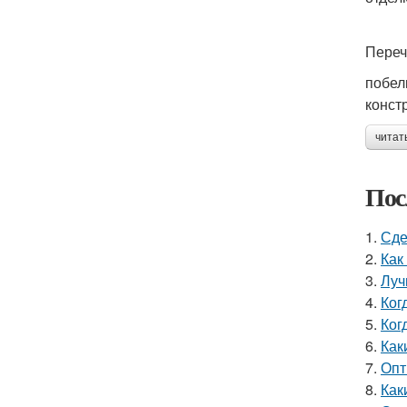
Переч
побел
конст
читат
Пос
1.
Сде
2.
Как
3.
Луч
4.
Ког
5.
Ког
6.
Как
7.
Опт
8.
Как