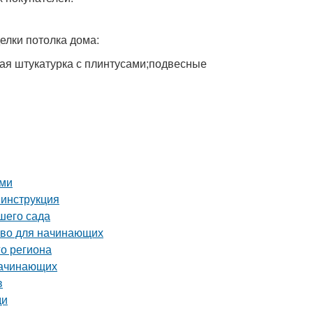
лки потолка дома:
ая штукатурка с плинтусами;подвесные
ами
 инструкция
шего сада
тво для начинающих
о региона
начинающих
в
ди