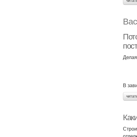
читат
Вас
Пот
пос
Делая
В зав
читат
Как
Строи
отдел