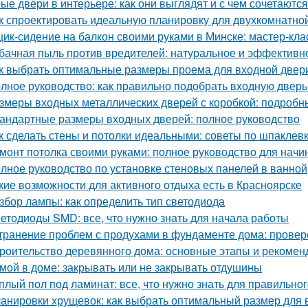
ые двери в интерьере: как они выглядят и с чем сочетаются
к спроектировать идеальную планировку для двухкомнатно
ик-сидение на балкон своими руками в Минске: мастер-кл
бачная пыль против вредителей: натуральное и эффективн
к выбрать оптимальные размеры проема для входной двер
лное руководство: как правильно подобрать входную дверь
змеры входных металлических дверей с коробкой: подробн
андартные размеры входных дверей: полное руководство
к сделать стены и потолки идеальными: советы по шпаклевк
монт потолка своими руками: полное руководство для нач
лное руководство по установке стеновых панелей в ванной
кие возможности для активного отдыха есть в Красноярске
збор лампы: как определить тип светодиода
етодиоды SMD: все, что нужно знать для начала работы
транение проблем с продухами в фундаменте дома: прове
роительство деревянного дома: основные этапы и рекомен
мой в доме: закрывать или не закрывать отдушины
плый пол под ламинат: все, что нужно знать для правильно
анировки хрущевок: как выбрать оптимальный размер для