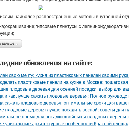
ислим наиболее распространенные методы внутренней отде
ка;окрашивание;гипсовые плинтусы с лепниной;декоративн
рукции;
ь дальше →
ледние обновления на сайте:
лай свою мечту: кухня из пластиковых панелей своими рук
 сделать пластиковые панели на кухне в Москве: пошаговая
шие плодовые деревья для осенней посадки: выбор для ва
да и как лучше сажать плодовые деревья: Полное руководс
да сажать плодовые деревья: оптимальные сроки для вашег
ие плодовые деревья лучше посадить весной: советы для 
имальное время для посадки хвойных и плодовых деревье
ие уникальные архитектурные особенности Красной площа