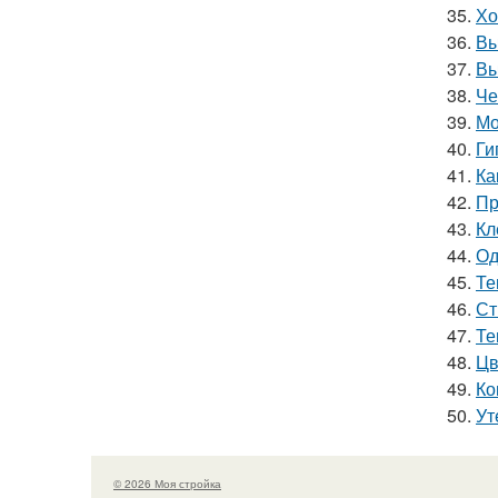
35.
Хо
36.
Вы
37.
Вы
38.
Че
39.
Мо
40.
Ги
41.
Ка
42.
Пр
43.
Кл
44.
Од
45.
Те
46.
Ст
47.
Те
48.
Цв
49.
Ко
50.
Ут
© 2026 Моя стройка