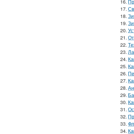
16.
Пр
17.
Св
18.
Зи
19.
Зи
20.
Ус
21.
От
22.
Те
23.
Ла
24.
Ка
25.
Ка
26.
Пе
27.
Ка
28.
Ан
29.
Ба
30.
Ка
31.
Ос
32.
Пр
33.
Фл
34.
Ка