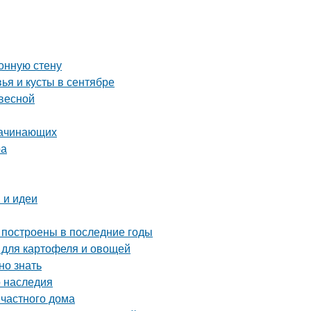
хонную стену
ья и кусты в сентябре
весной
начинающих
ра
 и идеи
 построены в последние годы
 для картофеля и овощей
но знать
о наследия
частного дома