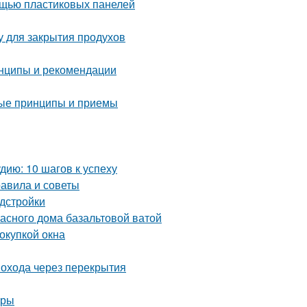
мощью пластиковых панелей
у для закрытия продухов
инципы и рекомендации
ные принципы и приемы
ию: 10 шагов к успеху
равила и советы
дстройки
касного дома базальтовой ватой
окупкой окна
охода через перекрытия
иры