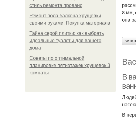
рассм
стиль ремонта прованс
8 мм,
Ремонт пола балкона хрущевки
она р
своими руками. Покупка материала
Тайна серой плитки: как выбрать
идеальные туалеты для вашего
читат
дома
Вас
Советы по оптимальной
планировке пятиэтажек хрущевок 3
комнаты
В в
ван
Людей
насек
В пер