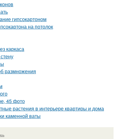
лконов
нать
ание гипсокартоном
ипсокартона на потолок
ез каркаса
 стену
ны
об размножения
м
того
е, 45 фото
тные растения в интерьере квартиры и дома
ики каменной ваты
язь