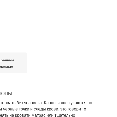
зрачные
екомые
лопы
вовать без человека. Клопы чаще кусаются по
ы черные точки и следы крови, это говорит о
нять на кровати матрас или тщательно