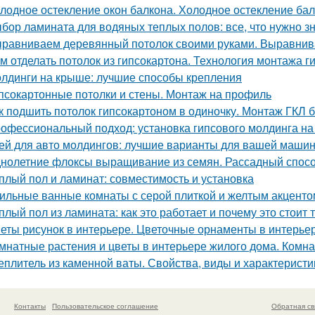
лодное остекление окон балкона. Холодное остекление ба
бор ламината для водяных теплых полов: все, что нужно з
равниваем деревянный потолок своими руками. Выравнив
м отделать потолок из гипсокартона. Технология монтажа г
лдинги на крыше: лучшие способы крепления
псокартонные потолки и стены. Монтаж на профиль
к подшить потолок гипсокартоном в одиночку. Монтаж ГКЛ б
офессиональный подход: установка гипсового молдинга на
ей для авто молдингов: лучшие варианты для вашей маши
нолетние флоксы выращивание из семян. Рассадный спос
плый пол и ламинат: совместимость и установка
ильные ванные комнаты с серой плиткой и желтым акценто
плый пол из ламината: как это работает и почему это стоит 
еты рисунок в интерьере. Цветочные орнаменты в интерьер
мнатные растения и цветы в интерьере жилого дома. Комна
еплитель из каменной ваты. Свойства, виды и характерист
Контакты
Пользовательское соглашение
Обратная св