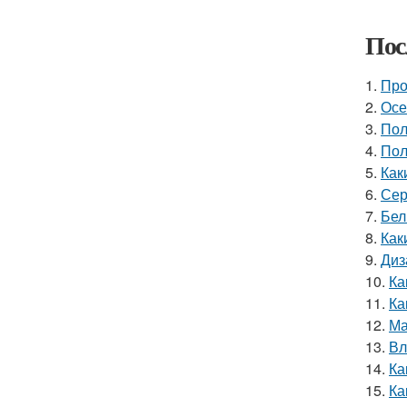
Пос
1.
Про
2.
Осе
3.
Пол
4.
Пол
5.
Как
6.
Сер
7.
Бел
8.
Как
9.
Диз
10.
Ка
11.
Ка
12.
Ма
13.
Вл
14.
Ка
15.
Ка