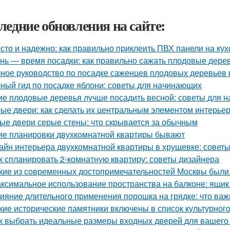
ледние обновления на сайте:
сто и надежно: как правильно приклеить ПВХ панели на ку
нь — время посадки: как правильно сажать плодовые дерев
ное руководство по посадке саженцев плодовых деревьев 
ный гид по посадке яблони: советы для начинающих
ие плодовые деревья лучше посадить весной: советы для 
ые двери: как сделать их центральным элементом интерье
ые двери серые стены: что скрывается за обычным
ие планировки двухкомнатной квартиры бывают
айн интерьера двухкомнатной квартиры в хрущевке: советы
к спланировать 2-комнатную квартиру: советы дизайнера
кие из современных достопримечательностей Москвы были
ксимальное использование пространства на балконе: ящик
ияние длительного применения порошка на грядке: что важ
кие исторические памятники включены в список культурног
к выбрать идеальные размеры входных дверей для вашего 