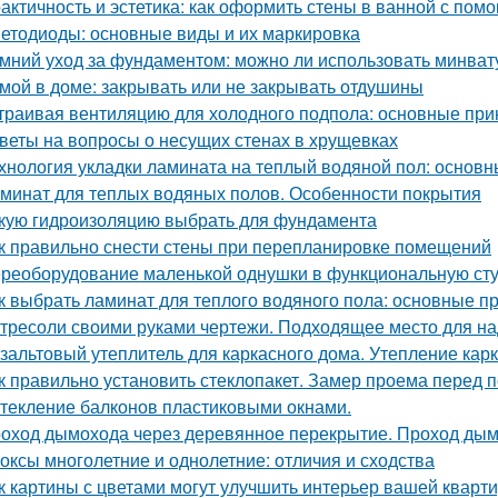
актичность и эстетика: как оформить стены в ванной с по
етодиоды: основные виды и их маркировка
мний уход за фундаментом: можно ли использовать минват
мой в доме: закрывать или не закрывать отдушины
траивая вентиляцию для холодного подпола: основные пр
веты на вопросы о несущих стенах в хрущевках
хнология укладки ламината на теплый водяной пол: основ
минат для теплых водяных полов. Особенности покрытия
кую гидроизоляцию выбрать для фундамента
к правильно снести стены при перепланировке помещений
реоборудование маленькой однушки в функциональную студ
к выбрать ламинат для теплого водяного пола: основные п
тресоли своими руками чертежи. Подходящее место для на
зальтовый утеплитель для каркасного дома. Утепление кар
к правильно установить стеклопакет. Замер проема перед п
текление балконов пластиковыми окнами.
оход дымохода через деревянное перекрытие. Проход дым
оксы многолетние и однолетние: отличия и сходства
к картины с цветами могут улучшить интерьер вашей кварт