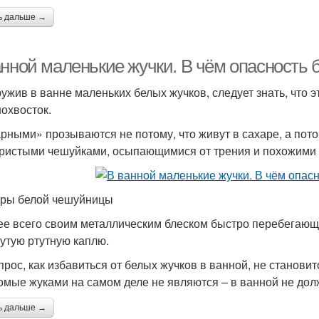
ь дальше →
анной маленькие жучки. В чём опасность
ужив в ванне маленьких белых жучков, следует знать, что 
охвосток.
рными» прозываются не потому, что живут в сахаре, а пото
ристыми чешуйками, осыпающимися от трения и похожими 
ры белой чешуйницы
ее всего своим металлическим блеском быстро перебегающе
утую ртутную каплю.
прос, как избавиться от белых жучков в ванной, не становит
омые жуками на самом деле не являются – в ванной не дол
ь дальше →