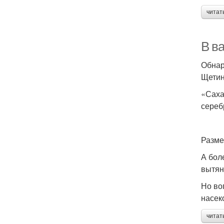
читат
В в
Обнар
Щетин
«Саха
сереб
Разме
А бол
вытян
Но во
насек
читат