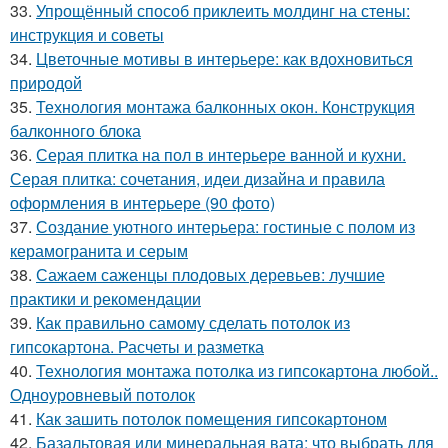
33.
Упрощённый способ приклеить молдинг на стены:
инструкция и советы
34.
Цветочные мотивы в интерьере: как вдохновиться
природой
35.
Технология монтажа балконных окон. Конструкция
балконного блока
36.
Серая плитка на пол в интерьере ванной и кухни.
Серая плитка: сочетания, идеи дизайна и правила
оформления в интерьере (90 фото)
37.
Создание уютного интерьера: гостиные с полом из
керамогранита и серым
38.
Сажаем саженцы плодовых деревьев: лучшие
практики и рекомендации
39.
Как правильно самому сделать потолок из
гипсокартона. Расчеты и разметка
40.
Технология монтажа потолка из гипсокартона любой..
Одноуровневый потолок
41.
Как зашить потолок помещения гипсокартоном
42.
Базальтовая или минеральная вата: что выбрать для