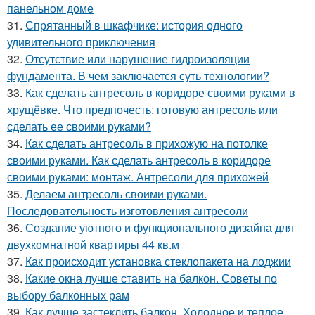
панельном доме
31.
Спрятанный в шкафчике: история одного
удивительного приключения
32.
Отсутствие или нарушение гидроизоляции
фундамента. В чем заключается суть технологии?
33.
Как сделать антресоль в коридоре своими руками в
хрущёвке. Что предпочесть: готовую антресоль или
сделать ее своими руками?
34.
Как сделать антресоль в прихожую на потолке
своими руками. Как сделать антресоль в коридоре
своими руками: монтаж. Антресоли для прихожей
35.
Делаем антресоль своими руками.
Последовательность изготовления антресоли
36.
Создание уютного и функционального дизайна для
двухкомнатной квартиры 44 кв.м
37.
Как происходит установка стеклопакета на лоджии
38.
Какие окна лучше ставить на балкон. Советы по
выбору балконных рам
39.
Как лучше застеклить балкон. Холодное и теплое