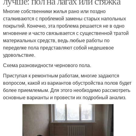
лучше: пол на лагах или стяжка
Многие собственники жилья рано или поздно
сталкиваются с проблемой замены старых напольных
Покрытие для
покрытий. Конечно, эта проблема решается не в одно
Покрытия на лагах
открытого балкона
мгновение и часто связывается с существенной тратой
материальных средств, ведь любые работы по
переделке пола представляют собой недешевое
удовольствие.
Покрытия с помощью
Схема разновидности чернового пола.
Приступая к ремонтным работам, многие задаются
вопросом, какой из вариантов обустройства полов будет
более приемлемым. Для этого необходимо рассмотреть
основные варианты и провести их подробный анализ.