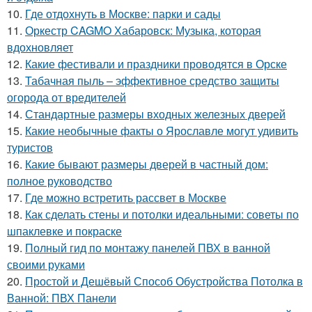
10.
Где отдохнуть в Москве: парки и сады
11.
Оркестр CAGMO Хабаровск: Музыка, которая
вдохновляет
12.
Какие фестивали и праздники проводятся в Орске
13.
Табачная пыль – эффективное средство защиты
огорода от вредителей
14.
Стандартные размеры входных железных дверей
15.
Какие необычные факты о Ярославле могут удивить
туристов
16.
Какие бывают размеры дверей в частный дом:
полное руководство
17.
Где можно встретить рассвет в Москве
18.
Как сделать стены и потолки идеальными: советы по
шпаклевке и покраске
19.
Полный гид по монтажу панелей ПВХ в ванной
своими руками
20.
Простой и Дешёвый Способ Обустройства Потолка в
Ванной: ПВХ Панели