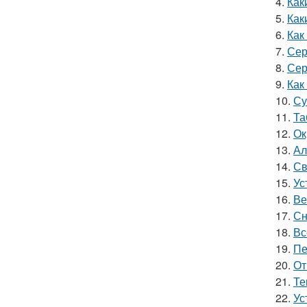
4.
Как
5.
Как
6.
Как
7.
Сер
8.
Сер
9.
Как
10.
Су
11.
Та
12.
Ок
13.
Ал
14.
Св
15.
Ус
16.
Ве
17.
Сн
18.
Вс
19.
Пе
20.
От
21.
Те
22.
Ус