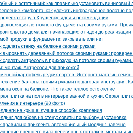
обный и эстетичный: как правильно установить виниловый 
репление комфорта: как уложить инфракрасное полотно по
ределка старую Хрущёвку: идеи и рекомендации
дроизоляция ленточного фундамента своими руками. Преи
роительство дома для начинающих: от идеи до реализации
мой продухи в фундаменте: закрывать или нет
к сделать стенку на балконе своими руками
к выровнять деревянный потолок своими руками: провере
к сделать антресоль в прихожую на потолке своими руками.
и: монтаж. Антресоли для прихожей
менной картофель редких сортов. Интернет-магазин семян
текление балкона своими руками пошаговая инструкция. Ка
мена окон на балконе. Что такое теплое остекление
рая плитка на пол в интерьере ванной и кухни. Серая плитк
ления в интерьере (90 фото)
лдинги на крыше: лучшие способы крепления
лдинг для обоев на стену: советы по выбору и установке
к правильно приклеить автомобильный молдинг навечно
учшение внешнего вида деревянных потолков: методы и и