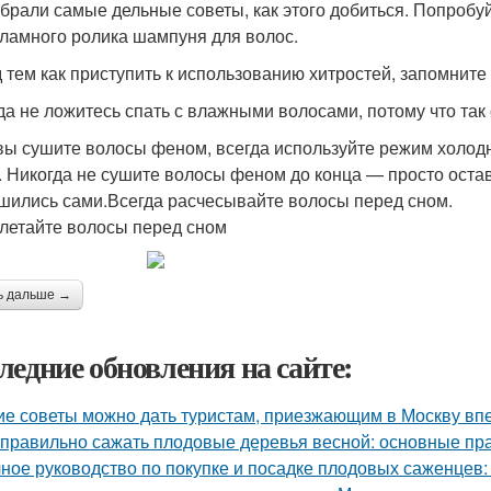
брали самые дельные советы, как этого добиться. Попробу
кламного ролика шампуня для волос.
 тем как приступить к использованию хитростей, запомните
да не ложитесь спать с влажными волосами, потому что та
вы сушите волосы феном, всегда используйте режим холод
. Никогда не сушите волосы феном до конца — просто остав
шились сами.Всегда расчесывайте волосы перед сном.
плетайте волосы перед сном
ь дальше →
ледние обновления на сайте:
ие советы можно дать туристам, приезжающим в Москву в
 правильно сажать плодовые деревья весной: основные пра
ное руководство по покупке и посадке плодовых саженцев