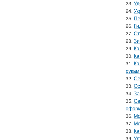
23.
Уд
24.
Ук
25.
Пе
26.
Ги
27.
Ст
28.
Зи
29.
Ка
30.
Ка
31.
Ка
рукам
32.
Се
33.
Ос
34.
За
35.
Се
оформ
36.
Мо
37.
Мо
38.
Ка
39.
Ул