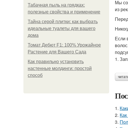
Мы со
Табачная пыль на грядках:
из ре
полезные свойства и применение
Перед
Тайна серой плитки: как выбрать
Никог
идеальные туалеты для вашего
дома
Если 
волос
Томат Дебют F1: 100% Урожайное
подсу
Растение для Вашего Сада
1. За
Как правильно установить
настенные молдинги: простой
способ
читат
Пос
1.
Как
2.
Как
3.
Пол