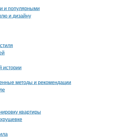
ми и популярными
илю и дизайну
 стиля
ей
й истории
ренные методы и рекомендации
ле
анировку квартиры
 хрущевке
тила