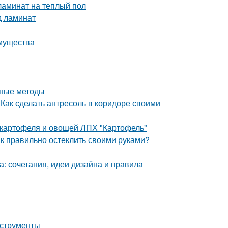
ламинат на теплый пол
д ламинат
мущества
нные методы
 Как сделать антресоль в коридоре своими
 картофеля и овощей ЛПХ "Картофель"
к правильно остеклить своими руками?
а: сочетания, идеи дизайна и правила
нструменты