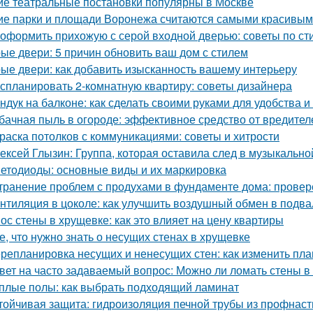
ие театральные постановки популярны в Москве
ие парки и площади Воронежа считаются самыми красивы
 оформить прихожую с серой входной дверью: советы по ст
ые двери: 5 причин обновить ваш дом с стилем
ые двери: как добавить изысканность вашему интерьеру
 спланировать 2-комнатную квартиру: советы дизайнера
ндук на балконе: как сделать своими руками для удобства и
бачная пыль в огороде: эффективное средство от вредител
раска потолков с коммуникациями: советы и хитрости
ексей Глызин: Группа, которая оставила след в музыкально
етодиоды: основные виды и их маркировка
транение проблем с продухами в фундаменте дома: прове
нтиляция в цоколе: как улучшить воздушный обмен в подва
ос стены в хрущевке: как это влияет на цену квартиры
е, что нужно знать о несущих стенах в хрущевке
репланировка несущих и ненесущих стен: как изменить пл
вет на часто задаваемый вопрос: Можно ли ломать стены в
плые полы: как выбрать подходящий ламинат
тойчивая защита: гидроизоляция печной трубы из профнас