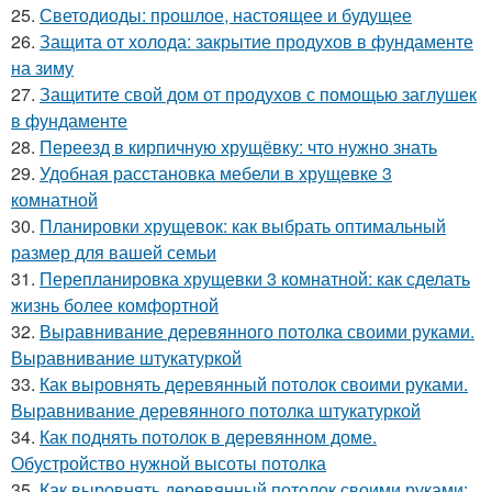
25.
Светодиоды: прошлое, настоящее и будущее
26.
Защита от холода: закрытие продухов в фундаменте
на зиму
27.
Защитите свой дом от продухов с помощью заглушек
в фундаменте
28.
Переезд в кирпичную хрущёвку: что нужно знать
29.
Удобная расстановка мебели в хрущевке 3
комнатной
30.
Планировки хрущевок: как выбрать оптимальный
размер для вашей семьи
31.
Перепланировка хрущевки 3 комнатной: как сделать
жизнь более комфортной
32.
Выравнивание деревянного потолка своими руками.
Выравнивание штукатуркой
33.
Как выровнять деревянный потолок своими руками.
Выравнивание деревянного потолка штукатуркой
34.
Как поднять потолок в деревянном доме.
Обустройство нужной высоты потолка
35.
Как выровнять деревянный потолок своими руками: