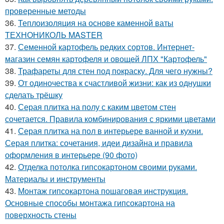
проверенные методы
36.
Теплоизоляция на основе каменной ваты
ТЕХНОНИКОЛЬ MASTER
37.
Семенной картофель редких сортов. Интернет-
магазин семян картофеля и овощей ЛПХ "Картофель"
38.
Трафареты для стен под покраску. Для чего нужны?
39.
От одиночества к счастливой жизни: как из однушки
сделать трёшку
40.
Серая плитка на полу с каким цветом стен
сочетается. Правила комбинирования с яркими цветами
41.
Серая плитка на пол в интерьере ванной и кухни.
Серая плитка: сочетания, идеи дизайна и правила
оформления в интерьере (90 фото)
42.
Отделка потолка гипсокартоном своими руками.
Материалы и инструменты
43.
Монтаж гипсокартона пошаговая инструкция.
Основные способы монтажа гипсокартона на
поверхность стены