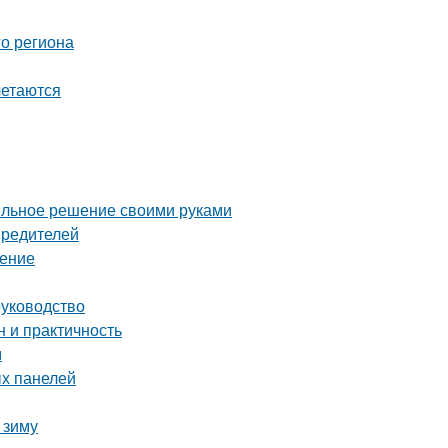
о региона
летаются
тильное решение своими руками
вредителей
нение
руководство
 и практичность
м
х панелей
 зиму