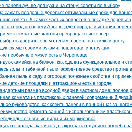
ие панели лучше для кухни на стену: советы по выбору
да сажать плодовые деревья: оптимальные сроки для вашег
нние советы: 5 самых частых вопросов о посадке деревьев
арск: город на берегу Ангары, где природа и история переп
ри межкомнатные: как они превращают интерьер
 выбрать двери к серым стенам: советы по стилю и цвету
дук-скамья своими руками: пошаговая инструкция
кие необычные музеи есть в Череповце
ндук-скамейка на балкон: как сделать функциональное и с
есь золы и табачной пыли: эффективное средство против 
бачная пыль в саду и огороде: полезные свойства и приме
кие детские площадки и аттракционы есть в городе
андартный размер входной двери в частном доме: полное 
нная комната из пластиковых панелей: современный дизайн
лное руководство: как клеить панели в ванной шаг за шаго
еимущества ремонта ванной с использованием пластиковы
етодиоды: основные виды и их маркировка
щита от холода: как и когда закрывать отдушины погреба на