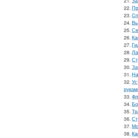
21.
За
22.
Пр
23.
Cn
24.
Вы
25.
Се
26.
Ка
27.
Ги
28.
Ла
29.
Ст
30.
За
31.
На
32.
Ус
рукам
33.
Фл
34.
Бо
35.
Тр
36.
Ст
37.
Мо
38.
Ка