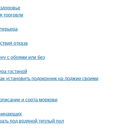
 здоровье
я торговли
нтерьера
ствия отказа
ену с обоями или без
ера гостиной
Как установить подоконник на лоджии своими
 описание и сорта моркови
ачинающих
рать под водяной теплый пол