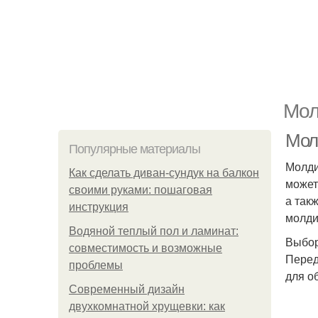
Мол
Молд
Популярные материалы
Молди
Как сделать диван-сундук на балкон
может
своими руками: пошаговая
а так
инструкция
молди
Водяной теплый пол и ламинат:
Выбор
совместимость и возможные
Перед
проблемы
для о
Современный дизайн
двухкомнатной хрущевки: как