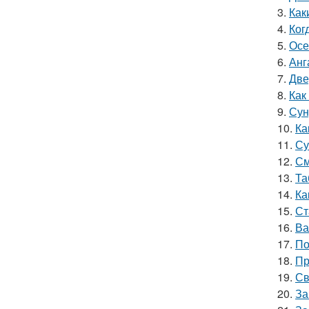
3.
Как
4.
Ког
5.
Осе
6.
Анг
7.
Две
8.
Как
9.
Сун
10.
Ка
11.
Су
12.
См
13.
Та
14.
Ка
15.
Ст
16.
Ва
17.
По
18.
Пр
19.
Св
20.
За