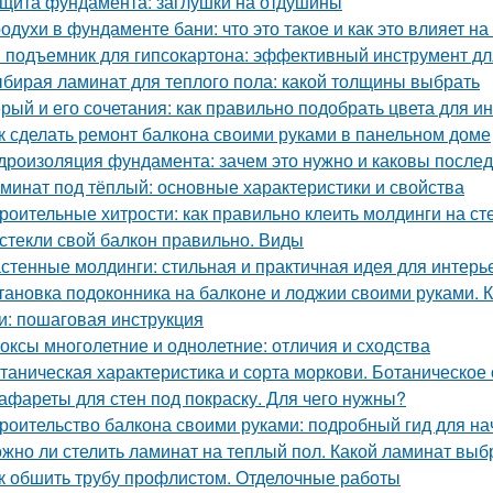
щита фундамента: заглушки на отдушины
одухи в фундаменте бани: что это такое и как это влияет на
 подъемник для гипсокартона: эффективный инструмент дл
бирая ламинат для теплого пола: какой толщины выбрать
рый и его сочетания: как правильно подобрать цвета для и
к сделать ремонт балкона своими руками в панельном доме
дроизоляция фундамента: зачем это нужно и каковы послед
минат под тёплый: основные характеристики и свойства
роительные хитрости: как правильно клеить молдинги на ст
стекли свой балкон правильно. Виды
стенные молдинги: стильная и практичная идея для интерь
тановка подоконника на балконе и лоджии своими руками. 
и: пошаговая инструкция
оксы многолетние и однолетние: отличия и сходства
таническая характеристика и сорта моркови. Ботаническое
афареты для стен под покраску. Для чего нужны?
роительство балкона своими руками: подробный гид для н
жно ли стелить ламинат на теплый пол. Какой ламинат выб
к обшить трубу профлистом. Отделочные работы