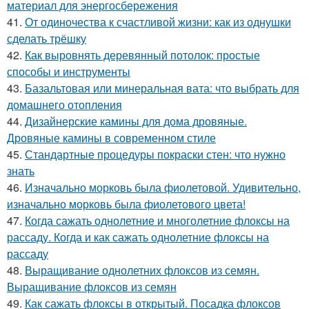
материал для энергосбережения
41.
От одиночества к счастливой жизни: как из однушки
сделать трёшку
42.
Как выровнять деревянный потолок: простые
способы и инструменты
43.
Базальтовая или минеральная вата: что выбрать для
домашнего отопления
44.
Дизайнерские камины для дома дровяные.
Дровяные камины в современном стиле
45.
Стандартные процедуры покраски стен: что нужно
знать
46.
Изначально морковь была фиолетовой. Удивительно,
изначально морковь была фиолетового цвета!
47.
Когда сажать однолетние и многолетние флоксы на
рассаду. Когда и как сажать однолетние флоксы на
рассаду
48.
Выращивание однолетних флоксов из семян.
Выращивание флоксов из семян
49.
Как сажать флоксы в открытый. Посадка флоксов