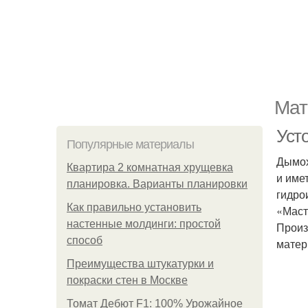
Мат
Уст
Популярные материалы
Дымох
Квартира 2 комнатная хрущевка
и име
планировка. Варианты планировки
гидро
Как правильно установить
«Маст
настенные молдинги: простой
Произ
способ
матер
Преимущества штукатурки и
покраски стен в Москве
Томат Дебют F1: 100% Урожайное