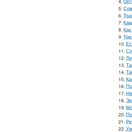
4.
Опт
5.
Сов
6.
Тра
7.
Как
8.
Как
9.
Три
10.
Ес
11.
Су
12.
Ле
13.
Та
14.
Та
15.
Ка
16.
По
17.
He
18.
Эк
19.
Мо
20.
По
21.
Ре
22.
Уз