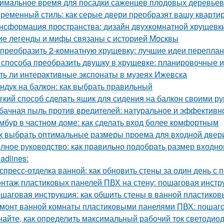
имальное время для посадки саженцев плодовых деревьев
ременный стиль: как серые двери преобразят вашу кварти
нсформация пространства: дизайн двухкомнатной хрущевки
ие легенды и мифы связаны с историей Москвы
 преобразить 2-комнатную хрущевку: лучшие идеи перепла
 способа преобразить двушку в хрущевке: планировочные 
ть ли интерактивные экспонаты в музеях Ижевска
ндук на балкон: как выбрать правильный
гкий способ сделать ящик для сидения на балкон своими р
бачная пыль против вредителей: натуральное и эффективн
мбур в частном доме: как сделать вход более комфортным
к выбрать оптимальные размеры проема для входной двер
лное руководство: как правильно подобрать размер входно
adlines:
спресс-отделка ванной: как обновить стены за один день 
нтаж пластиковых панелей ПВХ на стену: пошаговая инстр
шаговая инструкция: как обшить стены в ванной пластико
монт ванной комнаты пластиковыми панелями ПВХ: пошаго
найте, как определить максимальный рабочий ток светодио