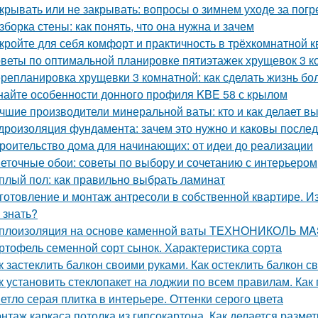
крывать или не закрывать: вопросы о зимнем уходе за пог
зборка стены: как понять, что она нужна и зачем
кройте для себя комфорт и практичность в трёхкомнатной 
веты по оптимальной планировке пятиэтажек хрущевок 3 
репланировка хрущевки 3 комнатной: как сделать жизнь б
найте особенности донного профиля KBE 58 с крылом
чшие производители минеральной ваты: кто и как делает в
дроизоляция фундамента: зачем это нужно и каковы послед
роительство дома для начинающих: от идеи до реализации
еточные обои: советы по выбору и сочетанию с интерьером
плый пол: как правильно выбрать ламинат
готовление и монтаж антресоли в собственной квартире. И
 знать?
плоизоляция на основе каменной ваты ТЕХНОНИКОЛЬ M
ртофель семенной сорт сынок. Характеристика сорта
к застеклить балкон своими руками. Как остеклить балкон 
к установить стеклопакет на лоджии по всем правилам. Как
етло серая плитка в интерьере. Оттенки серого цвета
нтаж каркаса потолка из гипсокартона. Как делается размет