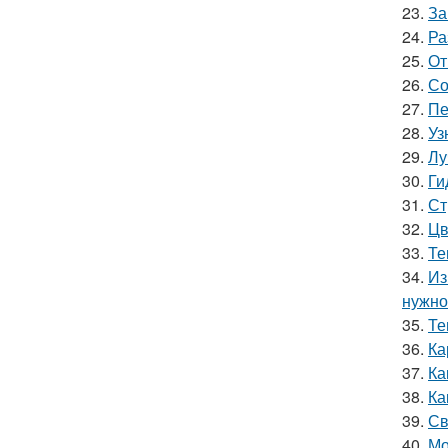
23.
За
24.
Ра
25.
От
26.
Со
27.
Пе
28.
Уз
29.
Лу
30.
Ги
31.
Ст
32.
Цв
33.
Те
34.
Из
нужно
35.
Те
36.
Ка
37.
Ка
38.
Ка
39.
Св
40.
Мо