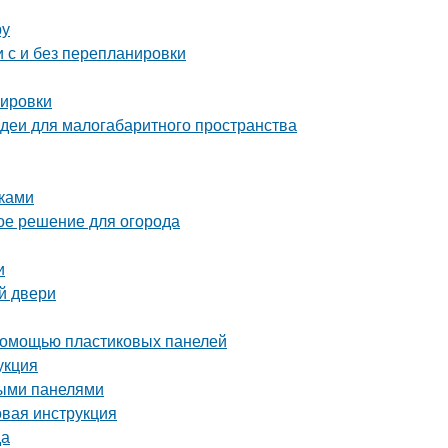
ру
 с и без перепланировки
нировки
идеи для малогабаритного пространства
уками
ое решение для огорода
и
й двери
с помощью пластиковых панелей
укция
выми панелями
вая инструкция
да