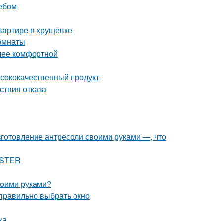
ребом
квартире в хрущёвке
комнаты
олее комфортной
ысококачественный продукт
ствия отказа
зготовление антресоли своими руками —, что
ASTER
своими руками?
 правильно выбрать окно
ка