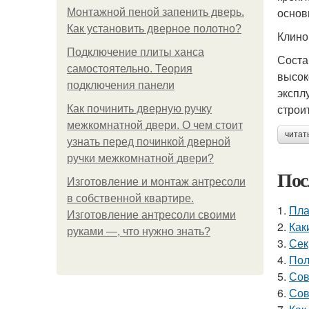
основ
Монтажной пеной запенить дверь.
Как установить дверное полотно?
Клин
Подключение плиты ханса
Соста
самостоятельно. Теория
высок
подключения панели
экспл
строи
Как починить дверную ручку
межкомнатной двери. О чем стоит
читат
узнать перед починкой дверной
ручки межкомнатной двери?
Пос
Изготовление и монтаж антресоли
в собственной квартире.
1.
Пла
Изготовление антресоли своими
2.
Как
руками —, что нужно знать?
3.
Сек
4.
Пол
5.
Сов
6.
Сов