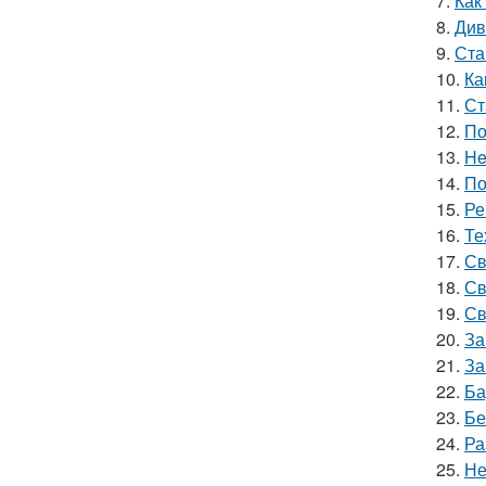
7.
Как
8.
Див
9.
Ста
10.
Ка
11.
Ст
12.
По
13.
He
14.
По
15.
Ре
16.
Те
17.
Св
18.
Св
19.
Св
20.
За
21.
За
22.
Ба
23.
Бе
24.
Ра
25.
Не