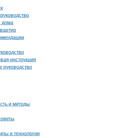
их
 руководство
о дома
квартир
комендации
уководство
вая инструкция
е руководство
сть и методы
советы
ипы и технологии