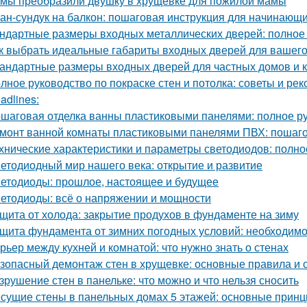
 мы преобразили двушку в хрущёвке для пожилой мамы
ан-сундук на балкон: пошаговая инструкция для начинающ
ндартные размеры входных металлических дверей: полное
к выбрать идеальные габариты входных дверей для вашег
андартные размеры входных дверей для частных домов и 
лное руководство по покраске стен и потолка: советы и ре
adlines:
шаговая отделка ванны пластиковыми панелями: полное р
монт ванной комнаты пластиковыми панелями ПВХ: пошаго
хнические характеристики и параметры светодиодов: полно
етодиодный мир нашего века: открытие и развитие
етодиоды: прошлое, настоящее и будущее
етодиоды: всё о напряжении и мощности
щита от холода: закрытие продухов в фундаменте на зиму
щита фундамента от зимних погодных условий: необходимо
рьер между кухней и комнатой: что нужно знать о стенах
зопасный демонтаж стен в хрущевке: основные правила и 
зрушение стен в панельке: что можно и что нельзя сносить
сущие стены в панельных домах 5 этажей: основные принц