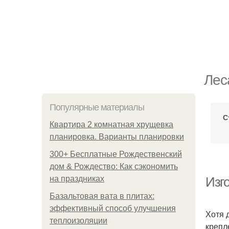
Лес
Популярные материалы
С
Квартира 2 комнатная хрущевка
планировка. Варианты планировки
300+ Бесплатные Рождественский
дом & Рождество: Как сэкономить
на праздниках
Изг
Базальтовая вата в плитах:
эффективный способ улучшения
Хотя 
теплоизоляции
крепл