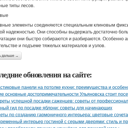
ные типы лесов.
овые
вные элементы соединяются специальным клиновым фиксир
ой надежностью. Они способны выдержать достаточно боль
уатации они быстро собираются и разбираются. Особенно 
тельстве и подъеме тяжелых материалов и узлов.
ь дальше →
ледние обновления на сайте:
стиковые панели на потолке кухни: преимущества и особен
ие основные достопримечательности Ульяновска стоит посе
реты успешной посадки саженцев: советы от профессиона
ный гид по посадке яблони: советы для начинающих
еты по созданию гармоничного интерьера: цветовые сочет
ременный интерьер гостиной с серыми дверями: стиль и пр