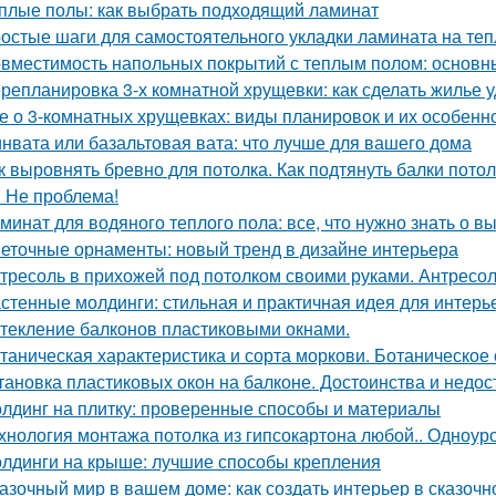
плые полы: как выбрать подходящий ламинат
остые шаги для самостоятельного укладки ламината на те
вместимость напольных покрытий с теплым полом: основн
репланировка 3-х комнатной хрущевки: как сделать жилье
е о 3-комнатных хрущевках: виды планировок и их особенн
нвата или базальтовая вата: что лучше для вашего дома
к выровнять бревно для потолка. Как подтянуть балки пото
 Не проблема!
минат для водяного теплого пола: все, что нужно знать о в
еточные орнаменты: новый тренд в дизайне интерьера
тресоль в прихожей под потолком своими руками. Антресо
стенные молдинги: стильная и практичная идея для интерь
текление балконов пластиковыми окнами.
таническая характеристика и сорта моркови. Ботаническое
тановка пластиковых окон на балконе. Достоинства и недос
лдинг на плитку: проверенные способы и материалы
хнология монтажа потолка из гипсокартона любой.. Одноур
лдинги на крыше: лучшие способы крепления
азочный мир в вашем доме: как создать интерьер в сказочн