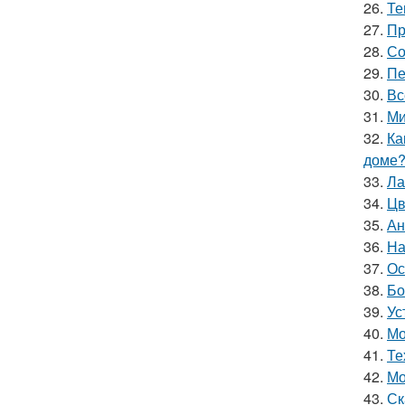
26.
Те
27.
Пр
28.
Со
29.
Пе
30.
Вс
31.
Ми
32.
Ка
доме?
33.
Ла
34.
Цв
35.
Ан
36.
На
37.
Ос
38.
Бо
39.
Ус
40.
Мо
41.
Те
42.
Мо
43.
Ск