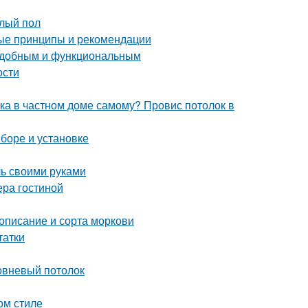
плый пол
ые принципы и рекомендации
 удобным и функциональным
ости
лка в частном доме самому? Провис потолок в
ыборе и установке
ль своими руками
ера гостиной
 описание и сорта моркови
татки
овневый потолок
ом стиле