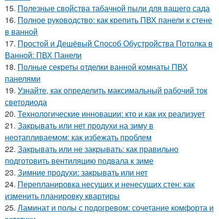
15.
Полезные свойства табачной пыли для вашего сада
16.
Полное руководство: как крепить ПВХ панели к стене
в ванной
17.
Простой и Дешёвый Способ Обустройства Потолка в
Ванной: ПВХ Панели
18.
Полные секреты отделки ванной комнаты ПВХ
панелями
19.
Узнайте, как определить максимальный рабочий ток
светодиода
20.
Технологические инновации: кто и как их реализует
21.
Закрывать или нет продухи на зиму в
неотапливаемом: как избежать проблем
22.
Закрывать или не закрывать: как правильно
подготовить вентиляцию подвала к зиме
23.
Зимние продухи: закрывать или нет
24.
Перепланировка несущих и ненесущих стен: как
изменить планировку квартиры
25.
Ламинат и полы с подогревом: сочетание комфорта и