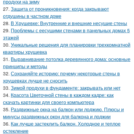
продухи на зиму
27.
Защита от проникновения: когда закрывают
отдушины в частном доме
28.
В Хрущевке: Внутренние и внешние несущие стены
29.
Проблемы с еесущими стенами в панельных домах 5
этажей
30.
Уникальные решения для планировки трехкомнатной
квартиры хрущевка
31.
Выравнивание потолка деревянного дома: основные
принципы и методы
32.
Сохраняйте историю: почему некоторые стены в
хрущевках лучше не сносить
33.
Зимой продухи в фундаменте: закрывать или нет
34.
Красота Цветочной стены в каждом кадре: как
скачать картинки для своего компьютера
35.
Раздвижные окна на балкон или лоджию. Плюсы и
минусы раздвижных окон для балкона и лоджии
36.
Как лучше застеклить балкон. Холодное и теплое
остекление