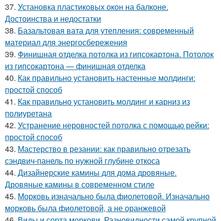
37.
Установка пластиковых окон на балконе.
Достоинства и недостатки
38.
Базальтовая вата для утепления: современный
материал для энергосбережения
39.
Финишная отделка потолка из гипсокартона. Потолок
из гипсокартона — финишная отделка
40.
Как правильно установить настенные молдинги:
простой способ
41.
Как правильно установить молдинг и карниз из
полиуретана
42.
Устранение неровностей потолка с помощью рейки:
простой способ
43.
Мастерство в резании: как правильно отрезать
сэндвич-панель по нужной глубине откоса
44.
Дизайнерские камины для дома дровяные.
Дровяные камины в современном стиле
45.
Морковь изначально была фиолетовой. Изначально
морковь была фиолетовой, а не оранжевой
46.
Виды и сорта моркови. Разновидности самой крупной