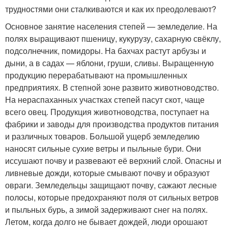
трудностями они сталкиваются и как их преодолевают?
Основное занятие населения степей — земледелие. На
полях выращивают пшеницу, кукурузу, сахарную свёклу,
подсолнечник, помидоры. На бахчах растут арбузы и
дыни, а в садах — яблони, груши, сливы. Выращенную
продукцию перерабатывают на промышленных
предприятиях. В степной зоне развито животноводство.
На нераспаханных участках степей пасут скот, чаще
всего овец. Продукция животноводства, поступает на
фабрики и заводы для производства продуктов питания
и различных товаров. Большой ущерб земледелию
наносят сильные сухие ветры и пыльные бури. Они
иссушают почву и развевают её верхний слой. Опасны и
ливневые дожди, которые смывают почву и образуют
овраги. Земледельцы защищают почву, сажают лесные
полосы, которые предохраняют поля от сильных ветров
и пыльных бурь, а зимой задерживают снег на полях.
Летом, когда долго не бывает дождей, люди орошают