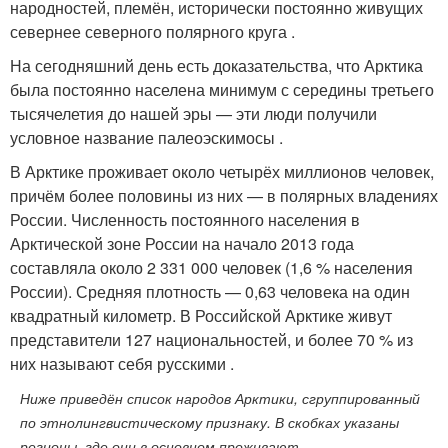
народностей, племён, исторически постоянно живущих
севернее северного полярного круга
.
На сегодняшний день есть доказательства, что Арктика
была постоянно населена минимум с середины третьего
тысячелетия до нашей эры — эти люди получили
условное название палеоэскимосы .
В Арктике проживает около четырёх миллионов человек,
причём более половины из них — в полярных владениях
России. Численность постоянного населения в
Арктической зоне России на начало 2013 года
составляла около 2 331 000 человек (1,6 % населения
России). Средняя плотность — 0,63 человека на один
квадратный километр. В Российской Арктике живут
представители 127 национальностей, и более 70 % из
них называют себя русскими
.
Ниже приведён список народов Арктики, сгруппированный
по этнолингвистическому признаку. В скобках указаны
регионы, где они в основном проживают .