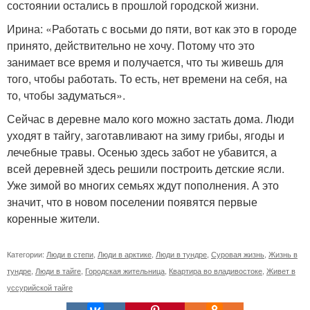
состоянии остались в прошлой городской жизни.
Ирина: «Работать с восьми до пяти, вот как это в городе
принято, действительно не хочу. Потому что это
занимает все время и получается, что ты живешь для
того, чтобы работать. То есть, нет времени на себя, на
то, чтобы задуматься».
Сейчас в деревне мало кого можно застать дома. Люди
уходят в тайгу, заготавливают на зиму грибы, ягоды и
лечебные травы. Осенью здесь забот не убавится, а
всей деревней здесь решили построить детские ясли.
Уже зимой во многих семьях ждут пополнения. А это
значит, что в новом поселении появятся первые
коренные жители.
Категории:
Люди в степи
,
Люди в арктике
,
Люди в тундре
,
Суровая жизнь
,
Жизнь в
тундре
,
Люди в тайге
,
Городская жительница
,
Квартира во владивостоке
,
Живет в
уссурийской тайге