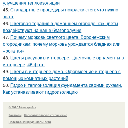
улучшения теплоизоляции
45.
Стандартные процедуры покраски стен: что нужно
знать
46.
Цветовая терапия в домашнем огороде: как цветы
воздействуют на наше благополучие
47.
Почему морковь светлого цвета. Воронежским
огородникам: почему морковь урождается бледная или
«рогатая»
48.
Цветы рисунок в интерьере. Цветочные орнаменты в
интерьере, 45 фото
49.
Цветы в интерьере дома. Оформление интерьера с
помощью комнатных растений
50.
Гидро и теплоизоляция фундамента своими руками.
Как устанавливают гидроизоляцию
© 2026 Моя стройка
Контакты
Пользовательское соглашение
Политика конфидециальности