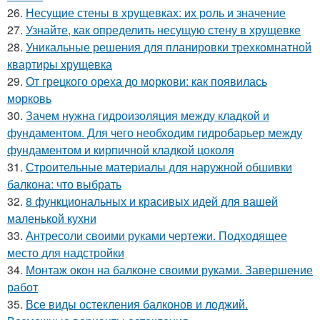
26.
Несущие стены в хрущевках: их роль и значение
27.
Узнайте, как определить несущую стену в хрущевке
28.
Уникальные решения для планировки трехкомнатной
квартиры хрущевка
29.
От грецкого ореха до моркови: как появилась
морковь
30.
Зачем нужна гидроизоляция между кладкой и
фундаментом. Для чего необходим гидробарьер между
фундаментом и кирпичной кладкой цоколя
31.
Строительные материалы для наружной обшивки
балкона: что выбрать
32.
8 функциональных и красивых идей для вашей
маленькой кухни
33.
Антресоли своими руками чертежи. Подходящее
место для надстройки
34.
Монтаж окон на балконе своими руками. Завершение
работ
35.
Все виды остекления балконов и лоджий.