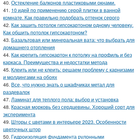
40.
Остекление балконов пластиковыми окнами.
41.
10 идей по применению серой плитки в ванной
комнате. Как правильно подобрать оттенок серого
42.
Как зашить потолок гипсокартоном одному человеку.
Как обшить потолок гипсокартоном?
43.
Базальтовая или минеральная вата: что выбрать для
домашнего отопления
44.
Как крепить гипсокартон к потолку на профиль и без
каркаса. Преимущества и недостатки метода
45.
Клеить или не клеить: решаем проблему с карнизами
и молдингами на обоях
46.
Все, что нужно знать о шкафчиках метал для
раздевалок
47.
Ламинат для теплого пола: выбор и установка
48.
Красная морковь без сердцевины. Хороший сорт для
эксперимента
49.
Шторы с цветами в интерьере 2023. Особенности
цветочных штор
50.
Гидроизоляция фундамента рулонными