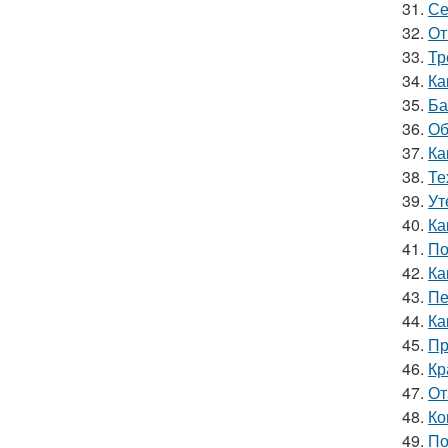
31.
Се
32.
От
33.
Тр
34.
Ка
35.
Ба
36.
Об
37.
Ка
38.
Те
39.
Ут
40.
Ка
41.
По
42.
Ка
43.
Пе
44.
Ка
45.
Пр
46.
Кр
47.
От
48.
Ко
49.
По