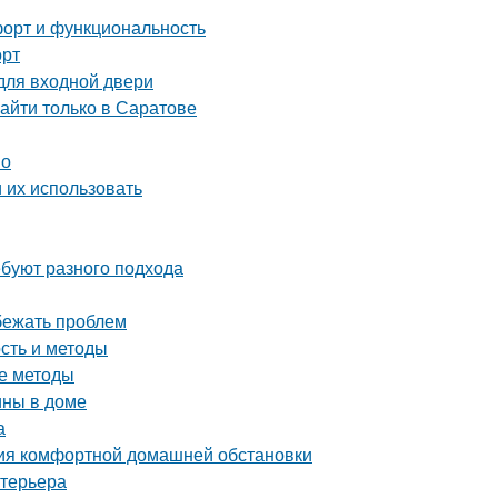
форт и функциональность
орт
для входной двери
айти только в Саратове
во
 их использовать
ебуют разного подхода
збежать проблем
сть и методы
е методы
ины в доме
а
ния комфортной домашней обстановки
нтерьера