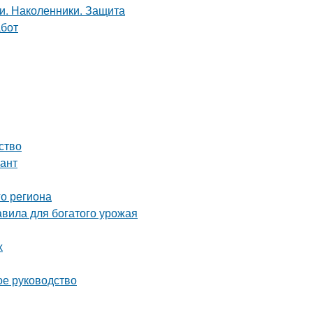
ство
иант
о региона
вила для богатого урожая
х
ое руководство