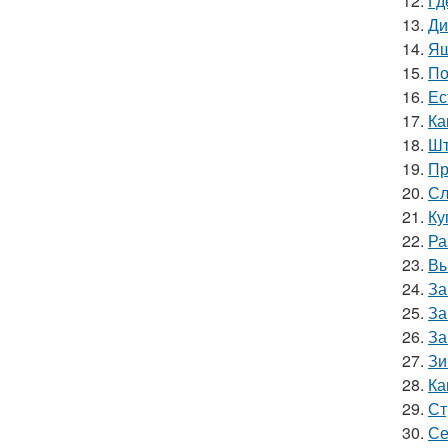
12.
Гд
13.
Ди
14.
Ящ
15.
По
16.
Ес
17.
Ка
18.
Шт
19.
Пр
20.
Сл
21.
Ку
22.
Ра
23.
Вы
24.
За
25.
За
26.
За
27.
Зи
28.
Ка
29.
Ст
30.
Се