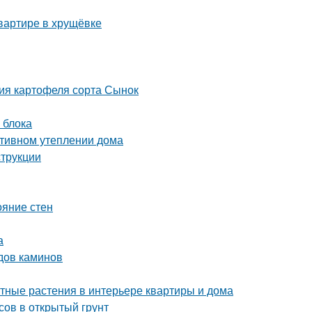
квартире в хрущёвке
ия картофеля сорта Сынок
 блока
ктивном утеплении дома
струкции
ояние стен
а
дов каминов
тные растения в интерьере квартиры и дома
сов в открытый грунт