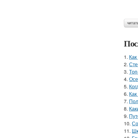
читат
Пос
1.
Как
2.
Сте
3.
Топ
4.
Осе
5.
Ког
6.
Как
7.
Пол
8.
Как
9.
Пут
10.
Со
11.
Шк