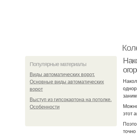
Кол
Нак
Популярные материалы
ого
Виды автоматических ворот.
Накол
Основные виды автоматических
однор
ворот
заним
Выступ из гипсокартона на потолке.
Можно
Особенности
этот 
Поэто
точно