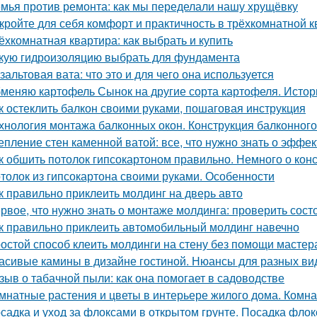
мья против ремонта: как мы переделали нашу хрущёвку
кройте для себя комфорт и практичность в трёхкомнатной 
ёхкомнатная квартира: как выбрать и купить
кую гидроизоляцию выбрать для фундамента
зальтовая вата: что это и для чего она используется
меняю картофель Сынок на другие сорта картофеля. Истор
к остеклить балкон своими руками, пошаговая инструкция
хнология монтажа балконных окон. Конструкция балконного
епление стен каменной ватой: все, что нужно знать о эффе
к обшить потолок гипсокартоном правильно. Немного о кон
толок из гипсокартона своими руками. Особенности
к правильно приклеить молдинг на дверь авто
рвое, что нужно знать о монтаже молдинга: проверить сост
к правильно приклеить автомобильный молдинг навечно
остой способ клеить молдинги на стену без помощи мастер
асивые камины в дизайне гостиной. Нюансы для разных ви
зыв о табачной пыли: как она помогает в садоводстве
мнатные растения и цветы в интерьере жилого дома. Комна
садка и уход за флоксами в открытом грунте. Посадка флок