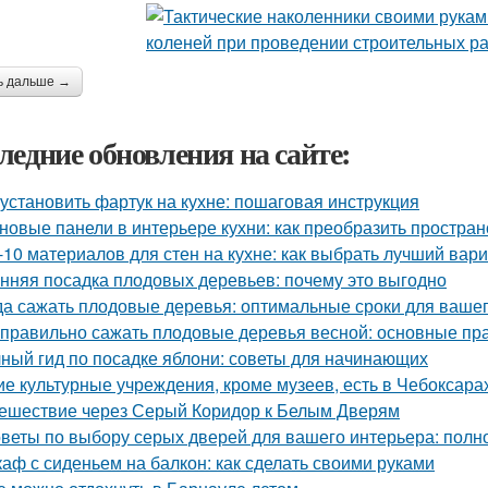
ь дальше →
ледние обновления на сайте:
 установить фартук на кухне: пошаговая инструкция
новые панели в интерьере кухни: как преобразить простран
-10 материалов для стен на кухне: как выбрать лучший вар
нняя посадка плодовых деревьев: почему это выгодно
да сажать плодовые деревья: оптимальные сроки для вашег
 правильно сажать плодовые деревья весной: основные пра
ный гид по посадке яблони: советы для начинающих
ие культурные учреждения, кроме музеев, есть в Чебоксара
ешествие через Серый Коридор к Белым Дверям
веты по выбору серых дверей для вашего интерьера: полн
аф с сиденьем на балкон: как сделать своими руками