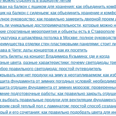
е можно отдохнуть в Барнауле летом
ван на балкон с ящиком для хранения: как объединить ком
ик на балкон с сиденьем: как объединить хранение и комф
лное руководство: как правильно замерить дверной проем 
ть ли уникальные достопримечательности, которые можно н
кие спортивные мероприятия и объекты есть в Ставрополе
укатурка и шпаклёвка потолка в Москве: полное руководст
еимущества отделки стен пластиковыми панелями: стоит ли
ава в Чите: даты концертов и как их посетить
пить билеты на концерт Владимира Кузьмина: где и когда
зные цвета, разные характеристики: почему светодиоды тр
бор правильного светодиода: простой путеводитель
крывать или нет продухи на зиму в неотапливаемом: как и
щита фундамента от зимних погодных условий: необходимо
щита отдушин фундамента от зимних морозов: проверенны
мние подготовочные работы: как правильно закрыть отдуш
к выбрать правильные продухи для вентиляции фундамент
роим свой теплый пол с ламинатом: простой способ созда
рый и его сочетания: как правильно подобрать цвета для и