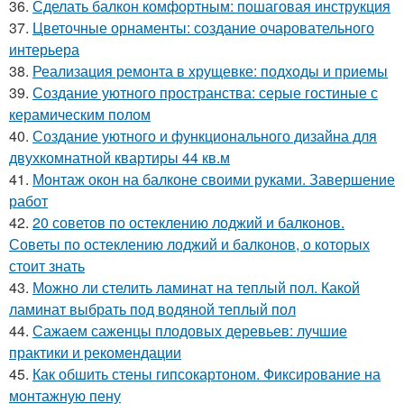
36.
Сделать балкон комфортным: пошаговая инструкция
37.
Цветочные орнаменты: создание очаровательного
интерьера
38.
Реализация ремонта в хрущевке: подходы и приемы
39.
Создание уютного пространства: серые гостиные с
керамическим полом
40.
Создание уютного и функционального дизайна для
двухкомнатной квартиры 44 кв.м
41.
Монтаж окон на балконе своими руками. Завершение
работ
42.
20 советов по остеклению лоджий и балконов.
Советы по остеклению лоджий и балконов, о которых
стоит знать
43.
Можно ли стелить ламинат на теплый пол. Какой
ламинат выбрать под водяной теплый пол
44.
Сажаем саженцы плодовых деревьев: лучшие
практики и рекомендации
45.
Как обшить стены гипсокартоном. Фиксирование на
монтажную пену