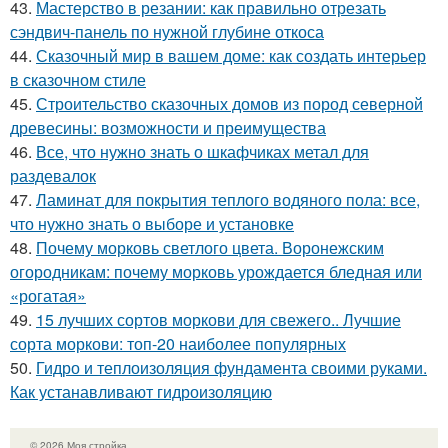
43.
Мастерство в резании: как правильно отрезать
сэндвич-панель по нужной глубине откоса
44.
Сказочный мир в вашем доме: как создать интерьер
в сказочном стиле
45.
Строительство сказочных домов из пород северной
древесины: возможности и преимущества
46.
Все, что нужно знать о шкафчиках метал для
раздевалок
47.
Ламинат для покрытия теплого водяного пола: все,
что нужно знать о выборе и установке
48.
Почему морковь светлого цвета. Воронежским
огородникам: почему морковь урождается бледная или
«рогатая»
49.
15 лучших сортов моркови для свежего.. Лучшие
сорта моркови: топ-20 наиболее популярных
50.
Гидро и теплоизоляция фундамента своими руками.
Как устанавливают гидроизоляцию
© 2026 Моя стройка