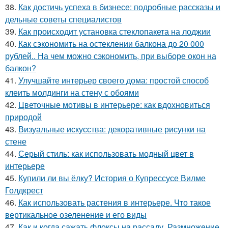
38.
Как достичь успеха в бизнесе: подробные рассказы и
дельные советы специалистов
39.
Как происходит установка стеклопакета на лоджии
40.
Как сэкономить на остеклении балкона до 20 000
рублей.. На чем можно сэкономить, при выборе окон на
балкон?
41.
Улучшайте интерьер своего дома: простой способ
клеить молдинги на стену с обоями
42.
Цветочные мотивы в интерьере: как вдохновиться
природой
43.
Визуальные искусства: декоративные рисунки на
стене
44.
Серый стиль: как использовать модный цвет в
интерьере
45.
Купили ли вы ёлку? История о Купрессусе Вилме
Голдкрест
46.
Как использовать растения в интерьере. Что такое
вертикальное озеленение и его виды
47.
Как и когда сажать флоксы на рассаду. Размножение