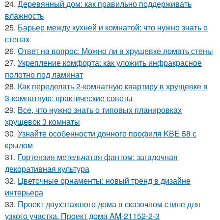
24.
Деревянный дом: как правильно поддерживать
влажность
25.
Барьер между кухней и комнатой: что нужно знать о
стенах
26.
Ответ на вопрос: Можно ли в хрущевке ломать стены
27.
Укрепление комфорта: как уложить инфракрасное
полотно под ламинат
28.
Как переделать 2-комнатную квартиру в хрущевке в
3-комнатную: практические советы
29.
Все, что нужно знать о типовых планировках
хрущевок 3 комнаты
30.
Узнайте особенности донного профиля KBE 58 с
крылом
31.
Гортензия метельчатая фантом: загадочная
декоративная культура
32.
Цветочные орнаменты: новый тренд в дизайне
интерьера
33.
Проект двухэтажного дома в сказочном стиле для
узкого участка. Проект дома AM-21152-2-3