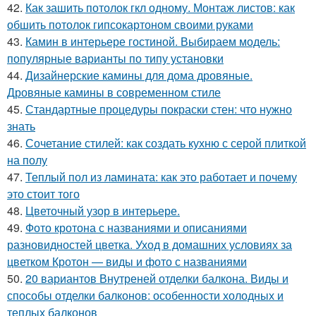
42.
Как зашить потолок гкл одному. Монтаж листов: как
обшить потолок гипсокартоном своими руками
43.
Камин в интерьере гостиной. Выбираем модель:
популярные варианты по типу установки
44.
Дизайнерские камины для дома дровяные.
Дровяные камины в современном стиле
45.
Стандартные процедуры покраски стен: что нужно
знать
46.
Сочетание стилей: как создать кухню с серой плиткой
на полу
47.
Теплый пол из ламината: как это работает и почему
это стоит того
48.
Цветочный узор в интерьере.
49.
Фото кротона с названиями и описаниями
разновидностей цветка. Уход в домашних условиях за
цветком Кротон — виды и фото с названиями
50.
20 вариантов Внутреней отделки балкона. Виды и
способы отделки балконов: особенности холодных и
теплых балконов