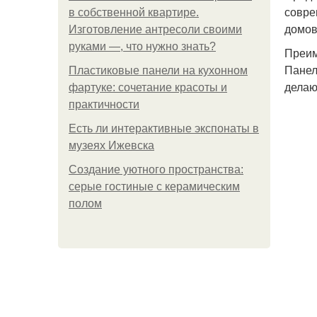
совре
в собственной квартире.
домов
Изготовление антресоли своими
руками —, что нужно знать?
Преим
Панел
Пластиковые панели на кухонном
делаю
фартуке: сочетание красоты и
практичности
Есть ли интерактивные экспонаты в
музеях Ижевска
Создание уютного пространства:
серые гостиные с керамическим
полом