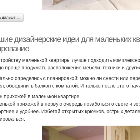
ь дальше →
шие дизайнерские идеи для маленьких кв
ирование
стройству маленькой квартиры лучше подходить комплексно
до проще продумать расположение мебели, техники и других
ально определись с планировкой: можно ли снести или пере
ел, объединить балкон с комнатой. И только после этого нач
н прихожей в маленькой квартире
енькой прихожей в первую очередь позаботься о свете и зе
ртнее и удобнее. Избегай открытых крючков, острых детале
ироваться.