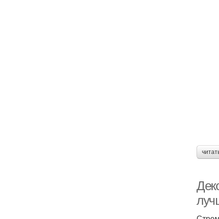
читат
Дек
луч
Стрем