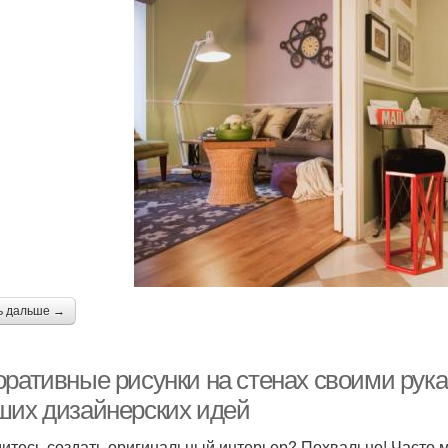
ь дальше →
оративные рисунки на стенах своими рука
ших дизайнерских идей
итесь создать оригинальный интерьер? Похвально! Часто