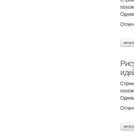
похож
Одним
Отлич
читат
Рису
иде
Стрем
похож
Одним
Отлич
читат