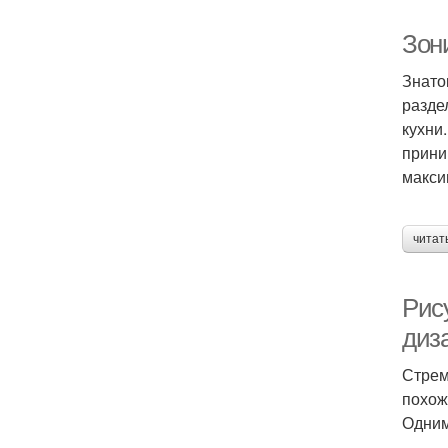
Зон
Знато
разде
кухни
прини
макси
читат
Рис
диз
Стрем
похож
Одним