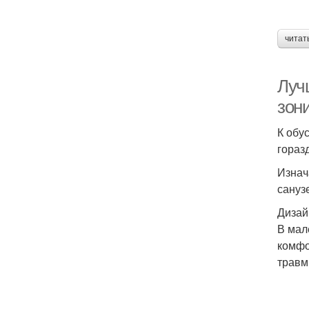
читат
Луч
зон
К обу
гораз
Изнач
сануз
Дизай
В мал
комфо
травм