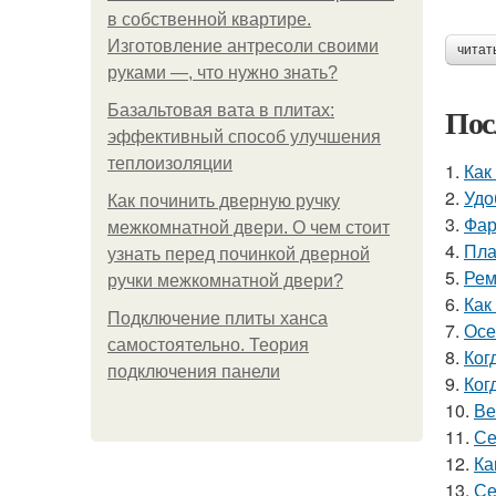
в собственной квартире.
Изготовление антресоли своими
читат
руками —, что нужно знать?
Пос
Базальтовая вата в плитах:
эффективный способ улучшения
теплоизоляции
1.
Как
2.
Удо
Как починить дверную ручку
3.
Фар
межкомнатной двери. О чем стоит
4.
Пла
узнать перед починкой дверной
5.
Рем
ручки межкомнатной двери?
6.
Как
Подключение плиты ханса
7.
Осе
самостоятельно. Теория
8.
Ког
подключения панели
9.
Ког
10.
Ве
11.
Се
12.
Ка
13.
Се