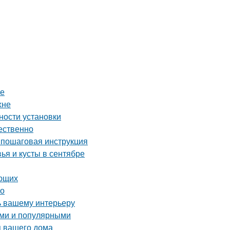
ве
хне
ности установки
чественно
 пошаговая инструкция
ья и кусты в сентябре
ающих
во
ь вашему интерьеру
ыми и популярными
я вашего дома