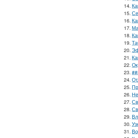
14.
Ка
15.
Се
16.
Ка
17.
Ма
18.
Ка
19.
Та
20.
Эф
21.
Ка
22.
Ок
23.
##
24.
От
25.
Пр
26.
Не
27.
Св
28.
Св
29.
Вл
30.
Уз
31.
Во