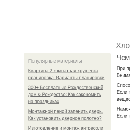
Хло
Чем 
Популярные материалы
При п
Квартира 2 комнатная хрущевка
Внима
планировка. Варианты планировки
Спосо
300+ Бесплатные Рождественский
Если 
дом & Рождество: Как сэкономить
вещес
на праздниках
Намоч
Монтажной пеной запенить дверь.
Если 
Как установить дверное полотно?
Изготовление и монтаж антресоли