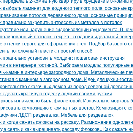
к переделать 2-комнатную квартиру в хрущевке в 3-комнатн
к выбрать ламинат для водяного теплого пола: основные к
равнивание потолка деревянного дома: основные принцип
к правильно закрепить антресоль из металла в потолок
сутствие или нарушение гидроизоляции фундамента. В чем 
полированный потолок: секреты создания идеальной повер
е оттенки серого для оформления стен. Подбор базового о
еить потолочный пластик: простой способ
к правильно установить молдинг: пошаговая инструкция
мин в интерьере гостиной. Выбираем модель: популярные в
чь-камин в интерьере загородного дома. Металлические пе
стиная с камином в загородном доме. Идеи для кухни-гости
роительство сказочных домов из пород северной древесин
к сделать красивую отделку лоджии своими руками
рковь изначально была фиолетовой. Изначально морковь 
рисовать композицию с комнатных цветов. Композиция с к
афчики ЛДСП раздевалка. Мебель для раздевалок
к и когда сажать флоксы на рассаду. Размножение однолет
гда сеять и как выращивать рассаду флоксов.. Как сажать 