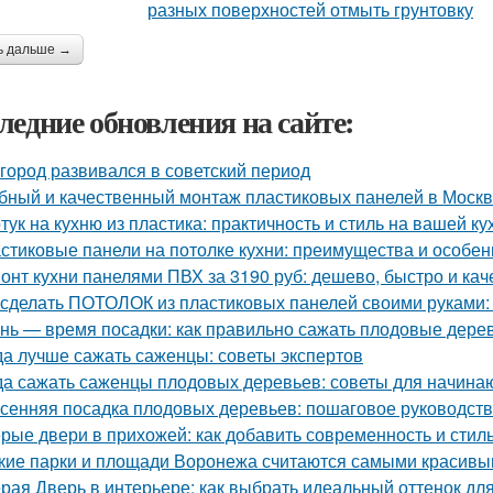
ь дальше →
ледние обновления на сайте:
 город развивался в советский период
бный и качественный монтаж пластиковых панелей в Моск
тук на кухню из пластика: практичность и стиль на вашей ку
стиковые панели на потолке кухни: преимущества и особен
онт кухни панелями ПВХ за 3190 руб: дешево, быстро и ка
 сделать ПОТОЛОК из пластиковых панелей своими руками:
нь — время посадки: как правильно сажать плодовые дерев
да лучше сажать саженцы: советы экспертов
да сажать саженцы плодовых деревьев: советы для начин
сенняя посадка плодовых деревьев: пошаговое руководст
рые двери в прихожей: как добавить современность и стил
кие парки и площади Воронежа считаются самыми красив
рая Дверь в интерьере: как выбрать идеальный оттенок дл