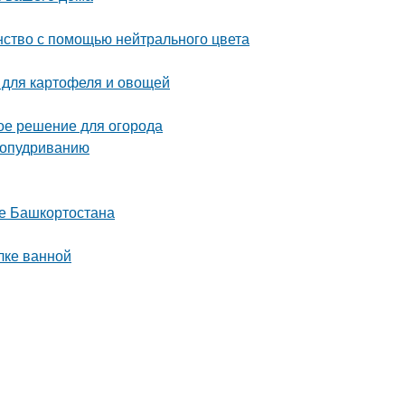
нство с помощью нейтрального цвета
 для картофеля и овощей
ое решение для огорода
 опудриванию
це Башкортостана
лке ванной