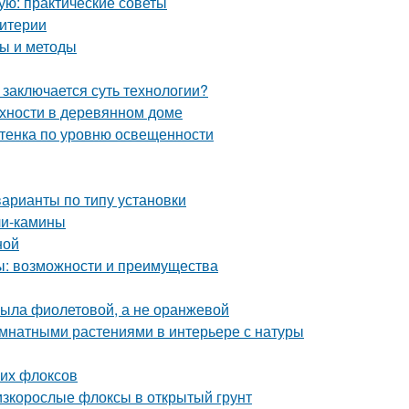
ую: практические советы
ритерии
ы и методы
заключается суть технологии?
хности в деревянном доме
ттенка по уровню освещенности
арианты по типу установки
чи-камины
ной
ы: возможности и преимущества
была фиолетовой, а не оранжевой
омнатными растениями в интерьере с натуры
них флоксов
низкорослые флоксы в открытый грунт