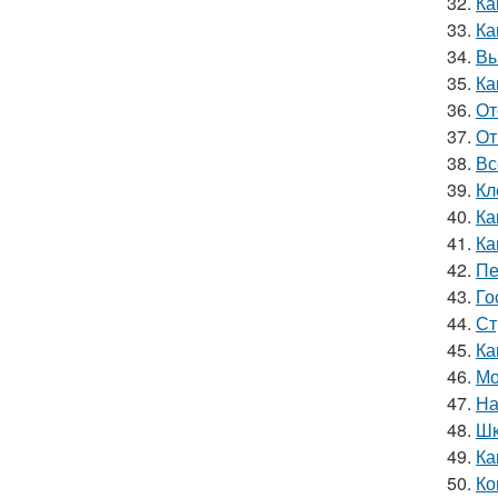
32.
Ка
33.
Ка
34.
Вы
35.
Ка
36.
От
37.
От
38.
Вс
39.
Кл
40.
Ка
41.
Ка
42.
Пе
43.
Го
44.
Ст
45.
Ка
46.
Мо
47.
На
48.
Шк
49.
Ка
50.
Ко