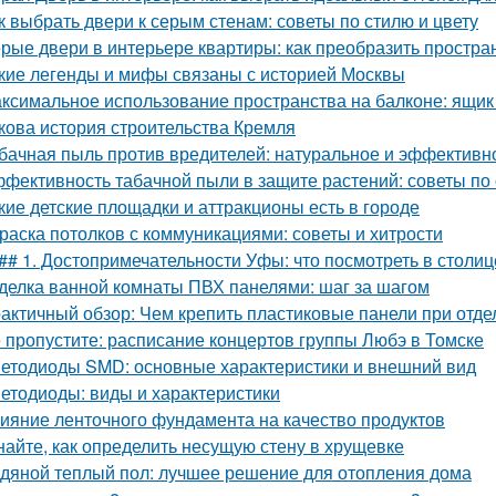
к выбрать двери к серым стенам: советы по стилю и цвету
рые двери в интерьере квартиры: как преобразить простра
кие легенды и мифы связаны с историей Москвы
ксимальное использование пространства на балконе: ящик
кова история строительства Кремля
бачная пыль против вредителей: натуральное и эффективн
фективность табачной пыли в защите растений: советы по
кие детские площадки и аттракционы есть в городе
раска потолков с коммуникациями: советы и хитрости
## 1. Достопримечательности Уфы: что посмотреть в столи
делка ванной комнаты ПВХ панелями: шаг за шагом
актичный обзор: Чем крепить пластиковые панели при отде
 пропустите: расписание концертов группы Любэ в Томске
етодиоды SMD: основные характеристики и внешний вид
етодиоды: виды и характеристики
ияние ленточного фундамента на качество продуктов
найте, как определить несущую стену в хрущевке
дяной теплый пол: лучшее решение для отопления дома