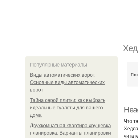
Хед
Популярные материалы
Пл
Виды автоматических ворот.
Основные виды автоматических
ворот
Тайна серой плитки: как выбрать
идеальные туалеты для вашего
Head
дома
Что т
Двухкомнатная квартира хрущевка
Хедла
планировка. Варианты планировки
читат