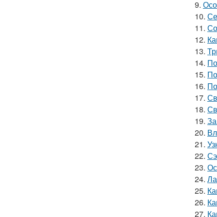
9.
Осо
10.
Се
11.
Со
12.
Ка
13.
Тр
14.
По
15.
По
16.
По
17.
Св
18.
Св
19.
За
20.
Вл
21.
Уз
22.
Сэ
23.
Ос
24.
Ла
25.
Ка
26.
Ка
27.
Ка