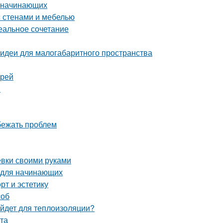
я начинающих
с стенами и мебелью
деальное сочетание
 идеи для малогабаритного пространства
ерей
й
збежать проблем
ёвки своими руками
 для начинающих
рт и эстетику
соб
ойдет для теплоизоляции?
ита