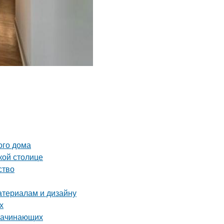
ого дома
кой столице
ство
атериалам и дизайну
х
 начинающих