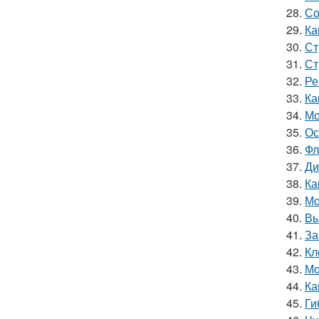
28.
Со
29.
Ка
30.
Ст
31.
Ст
32.
Ре
33.
Ка
34.
Мо
35.
Ос
36.
Фл
37.
Ди
38.
Ка
39.
Мо
40.
Вы
41.
За
42.
Кл
43.
Мо
44.
Ка
45.
Ги