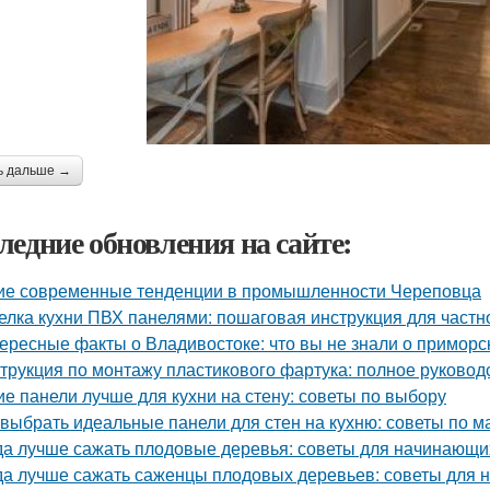
ь дальше →
ледние обновления на сайте:
ие современные тенденции в промышленности Череповца
елка кухни ПВХ панелями: пошаговая инструкция для частн
ересные факты о Владивостоке: что вы не знали о приморс
трукция по монтажу пластикового фартука: полное руковод
ие панели лучше для кухни на стену: советы по выбору
 выбрать идеальные панели для стен на кухню: советы по м
да лучше сажать плодовые деревья: советы для начинающи
да лучше сажать саженцы плодовых деревьев: советы для