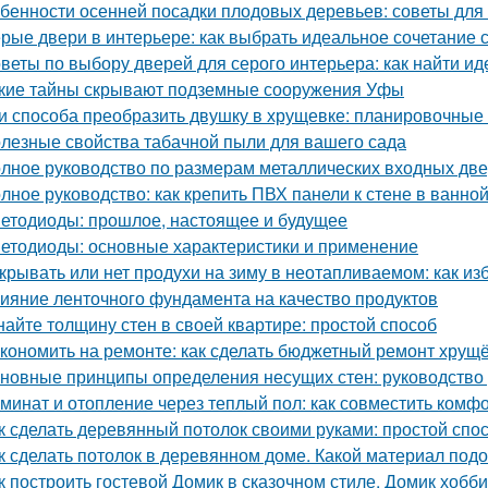
бенности осенней посадки плодовых деревьев: советы дл
рые двери в интерьере: как выбрать идеальное сочетание 
веты по выбору дверей для серого интерьера: как найти и
кие тайны скрывают подземные сооружения Уфы
и способа преобразить двушку в хрущевке: планировочные
лезные свойства табачной пыли для вашего сада
лное руководство по размерам металлических входных дв
лное руководство: как крепить ПВХ панели к стене в ванно
етодиоды: прошлое, настоящее и будущее
етодиоды: основные характеристики и применение
крывать или нет продухи на зиму в неотапливаемом: как и
ияние ленточного фундамента на качество продуктов
найте толщину стен в своей квартире: простой способ
кономить на ремонте: как сделать бюджетный ремонт хрущ
новные принципы определения несущих стен: руководство
минат и отопление через теплый пол: как совместить комфо
к сделать деревянный потолок своими руками: простой спо
к сделать потолок в деревянном доме. Какой материал под
к построить гостевой Домик в сказочном стиле. Домик хобб