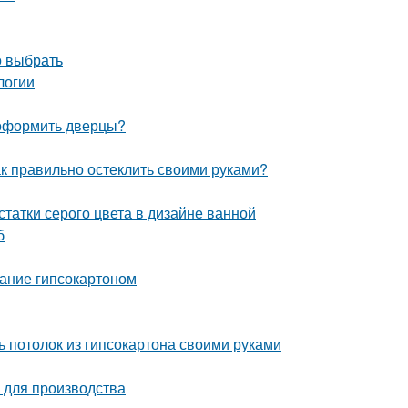
о выбрать
логии
 оформить дверцы?
к правильно остеклить своими руками?
татки серого цвета в дизайне ванной
б
ание гипсокартоном
ь потолок из гипсокартона своими руками
 для производства