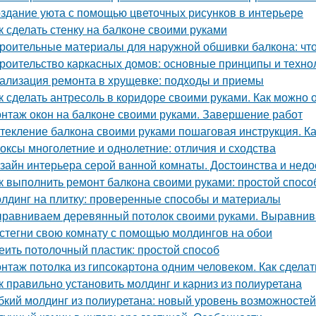
здание уюта с помощью цветочных рисунков в интерьере
к сделать стенку на балконе своими руками
роительные материалы для наружной обшивки балкона: чт
роительство каркасных домов: основные принципы и техно
ализация ремонта в хрущевке: подходы и приемы
к сделать антресоль в коридоре своими руками. Как можно
нтаж окон на балконе своими руками. Завершение работ
текление балкона своими руками пошаговая инструкция. Ка
оксы многолетние и однолетние: отличия и сходства
зайн интерьера серой ванной комнаты. Достоинства и недос
к выполнить ремонт балкона своими руками: простой спосо
лдинг на плитку: проверенные способы и материалы
равниваем деревянный потолок своими руками. Выравнив
стегни свою комнату с помощью молдингов на обои
еить потолочный пластик: простой способ
нтаж потолка из гипсокартона одним человеком. Как сделат
к правильно установить молдинг и карниз из полиуретана
бкий молдинг из полиуретана: новый уровень возможностей