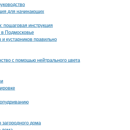
руководство
кция для начинающих
: пошаговая инструкция
 в Подмосковье
 и кустарников правильно
нство с помощью нейтрального цвета
ни
нировке
 опудриванию
 загородного дома
о дома