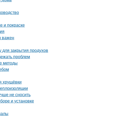
ководство
е и покраске
ция
н важен
у для закрытия продухов
збежать проблем
е методы
ребом
я хрущёвки
теплоизоляции
учше не сносить
ыборе и установке
иалы