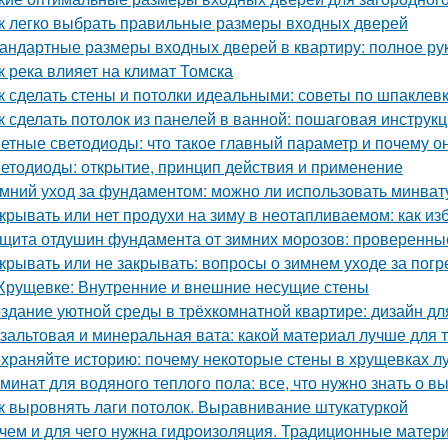
к легко выбрать правильные размеры входных дверей
андартные размеры входных дверей в квартиру: полное ру
к река влияет на климат Томска
к сделать стены и потолки идеальными: советы по шпаклевк
к сделать потолок из панелей в ванной: пошаговая инструк
етные светодиоды: что такое главный параметр и почему о
етодиоды: открытие, принцип действия и применение
мний уход за фундаментом: можно ли использовать минват
крывать или нет продухи на зиму в неотапливаемом: как и
щита отдушин фундамента от зимних морозов: проверенны
крывать или не закрывать: вопросы о зимнем уходе за пог
Хрущевке: Внутренние и внешние несущие стены
здание уютной среды в трёхкомнатной квартире: дизайн дл
зальтовая и минеральная вата: какой материал лучше для 
храняйте историю: почему некоторые стены в хрущевках л
минат для водяного теплого пола: все, что нужно знать о в
к выровнять лаги потолок. Выравнивание штукатуркой
чем и для чего нужна гидроизоляция. Традиционные матер