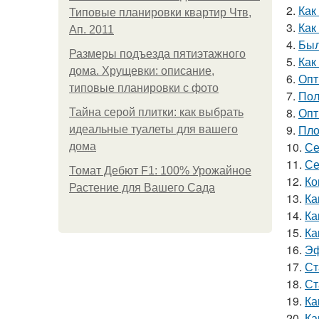
2.
Как
Типовые планировки квартир Чтв,
3.
Как
Ап. 2011
4.
Был
Размеры подъезда пятиэтажного
5.
Как
дома. Хрущевки: описание,
6.
Опт
типовые планировки с фото
7.
Пол
8.
Опт
Тайна серой плитки: как выбрать
9.
Пло
идеальные туалеты для вашего
10.
Се
дома
11.
Се
Томат Дебют F1: 100% Урожайное
12.
Ко
Растение для Вашего Сада
13.
Ка
14.
Ка
15.
Ка
16.
Эф
17.
Ст
18.
Ст
19.
Ка
20.
Ка