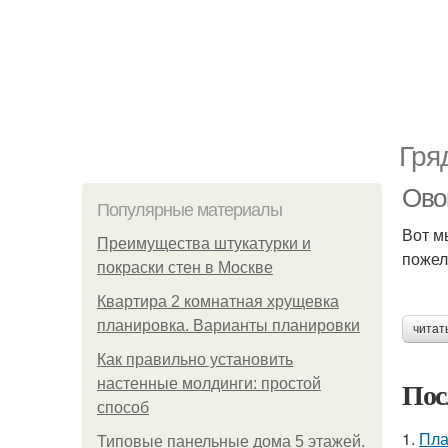
Гря
Ово
Популярные материалы
Вот м
Преимущества штукатурки и
пожел
покраски стен в Москве
Квартира 2 комнатная хрущевка
планировка. Варианты планировки
читат
Как правильно установить
Пос
настенные молдинги: простой
способ
1.
Пла
Типовые панельные дома 5 этажей.