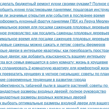
 сделать бюджетный ремонт кухни своими руками? Полное 
 обшить кухню пластиковыми панелями: пошаговая инстру
и ли значимые открытия или события в последнее время
 оформить кухонный фартук панелями ПВХ из Леруа Мерлен
имальное время для посадки саженцев плодовых деревьев
ное руководство: как посадить саженцы плодовых деревьев
имальное время для посадки саженцев плодовых деревьев
довые саженцы можно сажать и летом: советы фермеров
рые двери в интерьере квартиры: как преобразить простра
рые двери: как добавить изысканность вашему интерьеру
гда вся семья вмещается в одну комнату: жизнь в хрущевке
к спланировать 2-комнатную квартиру для комфортной жиз
к превратить хрущевку в уютное гнездышко: советы по пла
кие современные тенденции в развитии города
фективность табачной пыли в защите растений: советы по
андартные размеры входных дверей: полное руководство
андартные размеры входных железных дверей
к выбрать оптимальные размеры входной двери для вашего
кие оптимальные размеры входных дверей для загородног