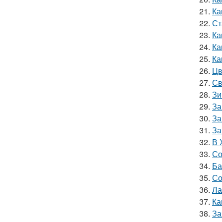
21.
Ка
22.
Ст
23.
Ка
24.
Ка
25.
Ка
26.
Цв
27.
Св
28.
Зи
29.
За
30.
За
31.
За
32.
В 
33.
Со
34.
Ба
35.
Со
36.
Ла
37.
Ка
38.
За