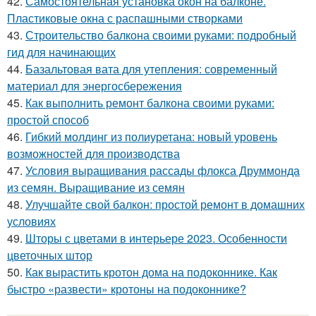
42.
Самостоятельная установка окон на балконе.
Пластиковые окна с распашными створками
43.
Строительство балкона своими руками: подробный
гид для начинающих
44.
Базальтовая вата для утепления: современный
материал для энергосбережения
45.
Как выполнить ремонт балкона своими руками:
простой способ
46.
Гибкий молдинг из полиуретана: новый уровень
возможностей для производства
47.
Условия выращивания рассады флокса Друммонда
из семян. Выращивание из семян
48.
Улучшайте свой балкон: простой ремонт в домашних
условиях
49.
Шторы с цветами в интерьере 2023. Особенности
цветочных штор
50.
Как вырастить кротон дома на подоконнике. Как
быстро «развести» кротоны на подоконнике?