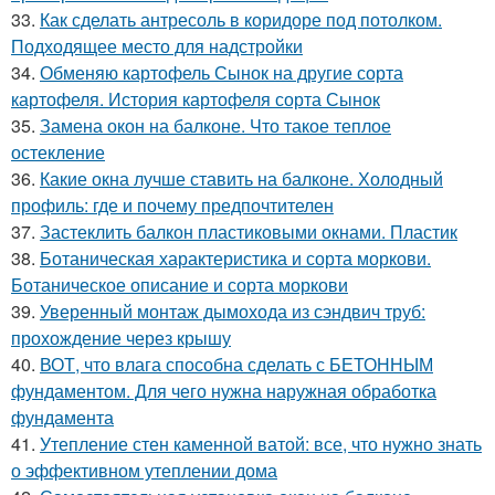
33.
Как сделать антресоль в коридоре под потолком.
Подходящее место для надстройки
34.
Обменяю картофель Сынок на другие сорта
картофеля. История картофеля сорта Сынок
35.
Замена окон на балконе. Что такое теплое
остекление
36.
Какие окна лучше ставить на балконе. Холодный
профиль: где и почему предпочтителен
37.
Застеклить балкон пластиковыми окнами. Пластик
38.
Ботаническая характеристика и сорта моркови.
Ботаническое описание и сорта моркови
39.
Уверенный монтаж дымохода из сэндвич труб:
прохождение через крышу
40.
ВОТ, что влага способна сделать с БЕТОННЫМ
фундаментом. Для чего нужна наружная обработка
фундамента
41.
Утепление стен каменной ватой: все, что нужно знать
о эффективном утеплении дома