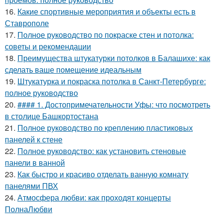
16.
Какие спортивные мероприятия и объекты есть в
Ставрополе
17.
Полное руководство по покраске стен и потолка:
советы и рекомендации
18.
Преимущества штукатурки потолков в Балашихе: как
сделать ваше помещение идеальным
19.
Штукатурка и покраска потолка в Санкт-Петербурге:
полное руководство
20.
#### 1. Достопримечательности Уфы: что посмотреть
в столице Башкортостана
21.
Полное руководство по креплению пластиковых
панелей к стене
22.
Полное руководство: как установить стеновые
панели в ванной
23.
Как быстро и красиво отделать ванную комнату
панелями ПВХ
24.
Атмосфера любви: как проходят концерты
ПолнаЛюбви