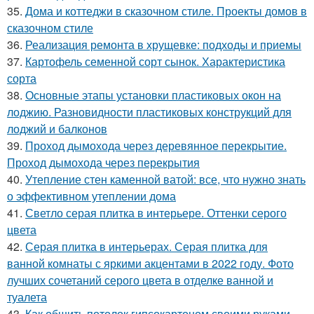
35.
Дома и коттеджи в сказочном стиле. Проекты домов в
сказочном стиле
36.
Реализация ремонта в хрущевке: подходы и приемы
37.
Картофель семенной сорт сынок. Характеристика
сорта
38.
Основные этапы установки пластиковых окон на
лоджию. Разновидности пластиковых конструкций для
лоджий и балконов
39.
Проход дымохода через деревянное перекрытие.
Проход дымохода через перекрытия
40.
Утепление стен каменной ватой: все, что нужно знать
о эффективном утеплении дома
41.
Светло серая плитка в интерьере. Оттенки серого
цвета
42.
Серая плитка в интерьерах. Серая плитка для
ванной комнаты с яркими акцентами в 2022 году. Фото
лучших сочетаний серого цвета в отделке ванной и
туалета
43.
Как обшить потолок гипсокартоном своими руками.