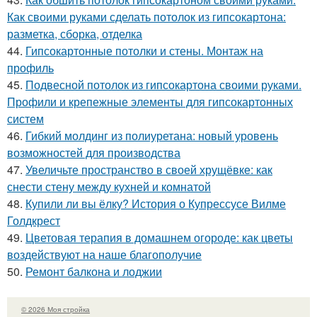
Как своими руками сделать потолок из гипсокартона:
разметка, сборка, отделка
44.
Гипсокартонные потолки и стены. Монтаж на
профиль
45.
Подвесной потолок из гипсокартона своими руками.
Профили и крепежные элементы для гипсокартонных
систем
46.
Гибкий молдинг из полиуретана: новый уровень
возможностей для производства
47.
Увеличьте пространство в своей хрущёвке: как
снести стену между кухней и комнатой
48.
Купили ли вы ёлку? История о Купрессусе Вилме
Голдкрест
49.
Цветовая терапия в домашнем огороде: как цветы
воздействуют на наше благополучие
50.
Ремонт балкона и лоджии
© 2026 Моя стройка