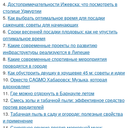
4.
Достопримечательности Ижевска: что посмотреть в
столице Удмуртии
5.
Как выбрать оптимальное время для посадки
саженцев: советы для начинающих
6.
Сроки весенней посадки плодовых: как не упустить
оптимальное время
7.
Какие современные проекты по развитию
инфраструктуры реализуются в Липецке
8.
Какие современные спортивные мероприятия
проводятся в городе
9.
Как обустроить двушку в хрущевке 45 м: советы и идеи
10.
Оркестр CAGMO Хабаровск: Музыка, которая
вдохновляет
11.
Где можно отдохнуть в Барнауле летом
12.
Смесь золы и табачной пыли: эффективное средство
против вредителей
13.
Табачная пыль в саду и огороде: полезные свойства
и применение
14.
Секретное оружие против морковной мухи: