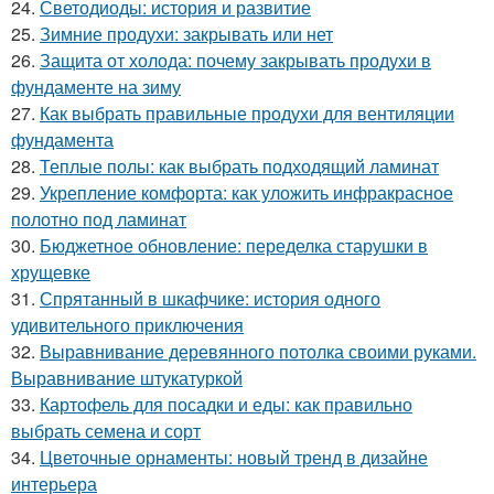
24.
Светодиоды: история и развитие
25.
Зимние продухи: закрывать или нет
26.
Защита от холода: почему закрывать продухи в
фундаменте на зиму
27.
Как выбрать правильные продухи для вентиляции
фундамента
28.
Теплые полы: как выбрать подходящий ламинат
29.
Укрепление комфорта: как уложить инфракрасное
полотно под ламинат
30.
Бюджетное обновление: переделка старушки в
хрущевке
31.
Спрятанный в шкафчике: история одного
удивительного приключения
32.
Выравнивание деревянного потолка своими руками.
Выравнивание штукатуркой
33.
Картофель для посадки и еды: как правильно
выбрать семена и сорт
34.
Цветочные орнаменты: новый тренд в дизайне
интерьера