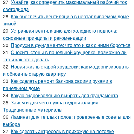
27.
Узнайте, как определить максимальный рабочий ток
светодиода
28.
Как обеспечить вентиляцию в неотапливаемом доме
зимой
29.
Устраивая вентиляцию для холодного подпола:
основные принципы и рекомендации
30.
Продухи в фундаменте: что это и как с ними бороться
31.
Сносить стены в панельной хрущевке: возможно ли
это и как это сделать
32.
Новая жизнь старой хрущевки: как модернизировать
и обновить старую квартиру
33.
Как сделать ремонт балкона своими руками в
панельном доме
34.
Какую гидроизоляцию выбрать для фундамента
35.
Зачем и для чего нужна гидроизоляция.
Традиционные материалы
36.
Ламинат для теплых полов: проверенные советы для
выбора
37.
Как сделать антресоль в прихожую на потолке