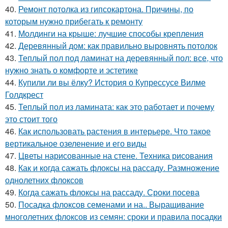
40.
Ремонт потолка из гипсокартона. Причины, по
которым нужно прибегать к ремонту
41.
Молдинги на крыше: лучшие способы крепления
42.
Деревянный дом: как правильно выровнять потолок
43.
Теплый пол под ламинат на деревянный пол: все, что
нужно знать о комфорте и эстетике
44.
Купили ли вы ёлку? История о Купрессусе Вилме
Голдкрест
45.
Теплый пол из ламината: как это работает и почему
это стоит того
46.
Как использовать растения в интерьере. Что такое
вертикальное озеленение и его виды
47.
Цветы нарисованные на стене. Техника рисования
48.
Как и когда сажать флоксы на рассаду. Размножение
однолетних флоксов
49.
Когда сажать флоксы на рассаду. Сроки посева
50.
Посадка флоксов семенами и на.. Выращивание
многолетних флоксов из семян: сроки и правила посадки