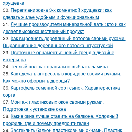
хрущевке
30.
Перепланировка 3-х комнатной хрущевки: как
сделать жилье удобным и функциональным
31.
Лучшие производители минеральной ваты: кто и как
делает высококачественный продукт
32.
Как выровнять деревянный потолок своими руками.
Выравнивание деревянного потолка штукатуркой
33.
Цветочные орнаменты: новый тренд в дизайне
интерьера
34.
Теплый пол: как правильно выбрать ламинат
35.
Как сделать антресоль в коридоре своими руками.
Как можно оформить дверцы?
36.
Картофель семенной сорт сынок. Характеристика
сорта
37.
Монтаж пластиковых окон своими руками.
Подготовка к установке окна
38.
Какие окна лучше ставить на балконе. Холодный
профиль: где и почему предпочтителен
39.
Застеклить балкон пластиковыми окнами. Пластик