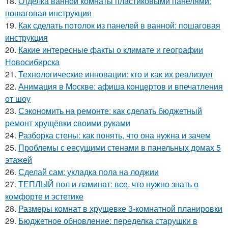
18.
Отделка ванной комнаты пластиковыми панелями:
пошаговая инструкция
19.
Как сделать потолок из панелей в ванной: пошаговая
инструкция
20.
Какие интересные факты о климате и географии
Новосибирска
21.
Технологические инновации: кто и как их реализует
22.
Анимация в Москве: афиша концертов и впечатления
от шоу
23.
Сэкономить на ремонте: как сделать бюджетный
ремонт хрущёвки своими руками
24.
Разборка стены: как понять, что она нужна и зачем
25.
Проблемы с еесущими стенами в панельных домах 5
этажей
26.
Сделай сам: укладка пола на лоджии
27.
ТЕПЛЫЙ пол и ламинат: все, что нужно знать о
комфорте и эстетике
28.
Размеры комнат в хрущевке 3-комнатной планировки
29.
Бюджетное обновление: переделка старушки в