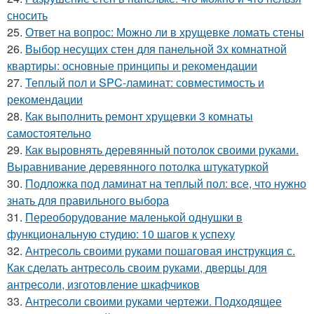
сносить
25.
Ответ на вопрос: Можно ли в хрущевке ломать стены
26.
Выбор несущих стен для панельной 3х комнатной
квартиры: основные принципы и рекомендации
27.
Теплый пол и SPC-ламинат: совместимость и
рекомендации
28.
Как выполнить ремонт хрущевки 3 комнаты
самостоятельно
29.
Как выровнять деревянный потолок своими руками.
Выравнивание деревянного потолка штукатуркой
30.
Подложка под ламинат на теплый пол: все, что нужно
знать для правильного выбора
31.
Переоборудование маленькой однушки в
функциональную студию: 10 шагов к успеху
32.
Антресоль своими руками пошаговая инструкция с.
Как сделать антресоль своим руками, дверцы для
антресоли, изготовление шкафчиков
33.
Антресоли своими руками чертежи. Подходящее