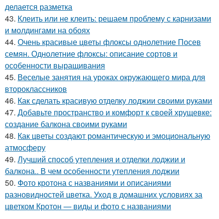
делается разметка
43.
Клеить или не клеить: решаем проблему с карнизами
и молдингами на обоях
44.
Очень красивые цветы флоксы однолетние Посев
семян. Однолетние флоксы: описание сортов и
особенности выращивания
45.
Веселые занятия на уроках окружающего мира для
второклассников
46.
Как сделать красивую отделку лоджии своими руками
47.
Добавьте пространство и комфорт к своей хрущевке:
создание балкона своими руками
48.
Как цветы создают романтическую и эмоциональную
атмосферу
49.
Лучший способ утепления и отделки лоджии и
балкона.. В чем особенности утепления лоджии
50.
Фото кротона с названиями и описаниями
разновидностей цветка. Уход в домашних условиях за
цветком Кротон — виды и фото с названиями