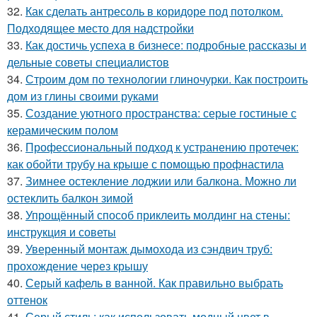
32.
Как сделать антресоль в коридоре под потолком.
Подходящее место для надстройки
33.
Как достичь успеха в бизнесе: подробные рассказы и
дельные советы специалистов
34.
Строим дом по технологии глиночурки. Как построить
дом из глины своими руками
35.
Создание уютного пространства: серые гостиные с
керамическим полом
36.
Профессиональный подход к устранению протечек:
как обойти трубу на крыше с помощью профнастила
37.
Зимнее остекление лоджии или балкона. Можно ли
остеклить балкон зимой
38.
Упрощённый способ приклеить молдинг на стены:
инструкция и советы
39.
Уверенный монтаж дымохода из сэндвич труб:
прохождение через крышу
40.
Серый кафель в ванной. Как правильно выбрать
оттенок
41.
Серый стиль: как использовать модный цвет в