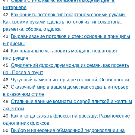
интерьере
42.
Как обшить потолок гипсокартоном своими руками.
Как своими руками сделать потолок из гипсокартона:
разметка, сборка, отделка
43.
Выравнивание потолков и стен: основные принципы
и приемы
44.
Как правильно установить молдинг: пошаговая
инструкция
45.
Однолетний флокс друммонда из семян, как посеять
на.. Посев в грунт
46.
Чугунный камин в интерьере гостиной. Особенности
47.
Сказочный мир в вашем доме: как создать интерьер
в сказочном стиле
48.
Стильные ванные комнаты с серой плиткой и желтым
акцентом
49.
Как и когда сажать флоксы на рассаду. Размножение
однолетних флоксов
50.
Выбор и нанесение обмазочной гидроизоляции на