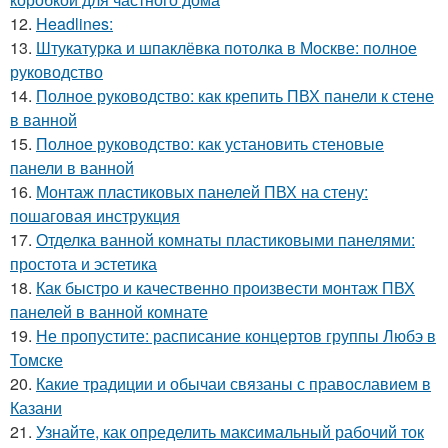
12.
Headlines:
13.
Штукатурка и шпаклёвка потолка в Москве: полное
руководство
14.
Полное руководство: как крепить ПВХ панели к стене
в ванной
15.
Полное руководство: как установить стеновые
панели в ванной
16.
Монтаж пластиковых панелей ПВХ на стену:
пошаговая инструкция
17.
Отделка ванной комнаты пластиковыми панелями:
простота и эстетика
18.
Как быстро и качественно произвести монтаж ПВХ
панелей в ванной комнате
19.
Не пропустите: расписание концертов группы Любэ в
Томске
20.
Какие традиции и обычаи связаны с православием в
Казани
21.
Узнайте, как определить максимальный рабочий ток