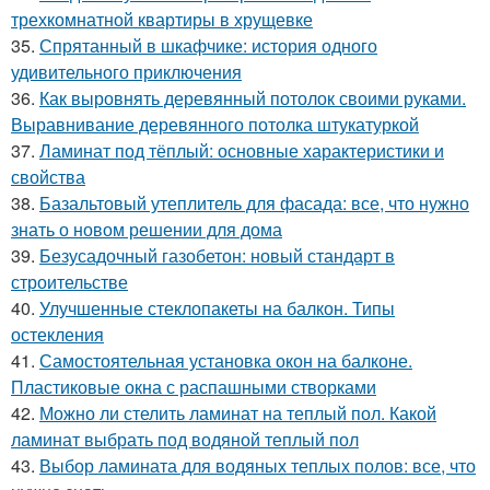
трехкомнатной квартиры в хрущевке
35.
Спрятанный в шкафчике: история одного
удивительного приключения
36.
Как выровнять деревянный потолок своими руками.
Выравнивание деревянного потолка штукатуркой
37.
Ламинат под тёплый: основные характеристики и
свойства
38.
Базальтовый утеплитель для фасада: все, что нужно
знать о новом решении для дома
39.
Безусадочный газобетон: новый стандарт в
строительстве
40.
Улучшенные стеклопакеты на балкон. Типы
остекления
41.
Самостоятельная установка окон на балконе.
Пластиковые окна с распашными створками
42.
Можно ли стелить ламинат на теплый пол. Какой
ламинат выбрать под водяной теплый пол
43.
Выбор ламината для водяных теплых полов: все, что