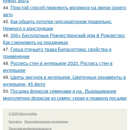
нужно знать
44.
Простой способ приклеить молдинги на двери своего
авто
45.
Как обшить потолок гипсокартоном правильно.
Немного о конструкции
46.
300+ Бесплатные Рождественский дом & Рождество:
Как сэкономить на праздниках
47.
Горца птичьего трава Беласептика: свойства и
применение
48.
Роспись стен в интерьере 2023. Роспись стен в
интерьере
49.
Цветы рисунок в интерьере. Цветочные орнаменты в
интерьере, 45 фото
50.
Посадка флоксов семенами и на.. Выращивание
многолетних флоксов из семян: сроки и правила посадки
© 2026 Моя стройка
Контакты
Пользовательское соглашение
Политика конфидециальности