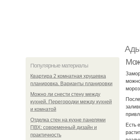
Ады
Мож
Популярные материалы
Замор
Квартира 2 комнатная хрущевка
можно
планировка. Варианты планировки
мороз
Можно ли снести стену между
После
кухней. Перегородки между кухней
залив
и комнатой
привл
Отделка стен на кухне панелями
Есть 
ПВХ: современный дизайн и
расти
практичность
возду