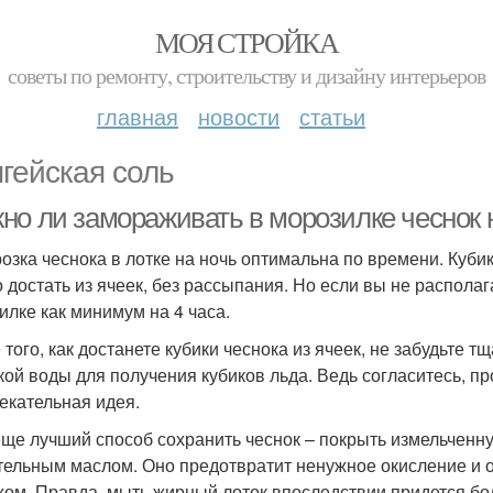
МОЯ СТРОЙКА
советы по ремонту, строительству и дизайну интерьеров
главная
новости
статьи
гейская соль
но ли замораживать в морозилке чеснок н
озка чеснока в лотке на ночь оптимальна по времени. Кубик
 достать из ячеек, без рассыпания. Но если вы не располаг
илке как минимум на 4 часа.
 того, как достанете кубики чеснока из ячеек, не забудьте 
кой воды для получения кубиков льда. Ведь согласитесь, п
екательная идея.
еще лучший способ сохранить чеснок – покрыть измельченн
тельным маслом. Оно предотвратит ненужное окисление и о
хом. Правда, мыть жирный лоток впоследствии придется бо