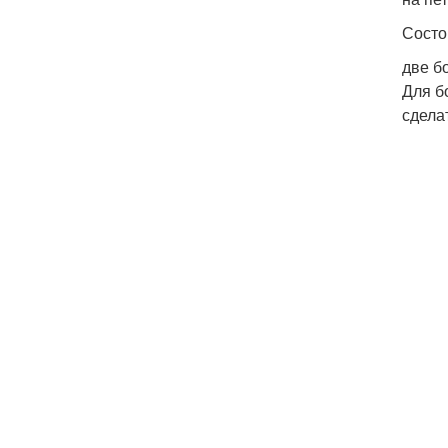
Состо
две б
Для б
сдела