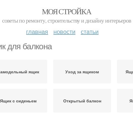
МОЯ СТРОЙКА
советы по ремонту, строительству и дизайну интерьеров
главная
новости
статьи
к для балкона
амодельный ящик
Уход за ящиком
Ящи
Ящик с сиденьем
Открытый балкон
Я
Пространства на
Ящик на балконе
Ящи