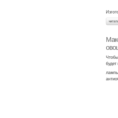
Изгот
читат
Мак
ово
Чтобы
будет
лампы
антио