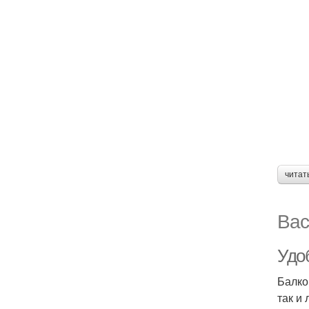
читат
Вас
Удо
Балко
так и