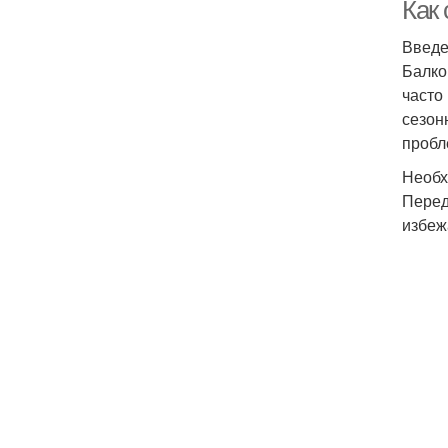
Как
Введ
Балко
часто
сезон
пробл
Необх
Перед
избеж