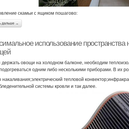
овление скамьи с ящиком пошагово:
ь дальше →
симальное использование пространства н
щей
 держать овощи на холодном балконе, необходим теплоизо
 подогреваться одним либо несколькими приборами. В их ро
 накаливания;электрический тепловой конвектор;инфракра
бледенительной системы кровли и так далее.