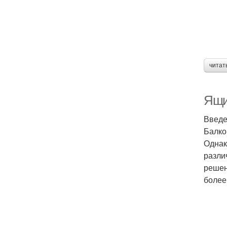
читат
Ящи
Введ
Балко
Однак
разли
решен
более