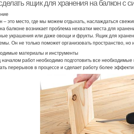
балконе
 сделать ящик для хранения на балкон с 
ение
н – это место, где мы можем отдыхать, наслаждаться свежи
Ящик для овощей
Хороший ящик
 на балконе возникает проблема нехватки места для хранен
ные украшения или даже овощи и фрукты. Ящик для хранен
емы. Он не только поможет организовать пространство, но 
одимые материалы и инструменты
 началом работ необходимо подготовить все необходимые 
ать перерывов в процессе и сделает работу более эффекти