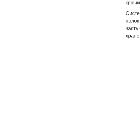
крючк
Систе
полок
часть
хране