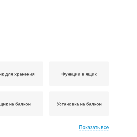
к для хранения
Функции в ящик
щик на балкон
Установка на балкон
Показать все
к для картофеля
Овощи на балконе