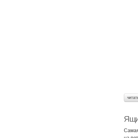
читат
Ящи
Самая
на пе