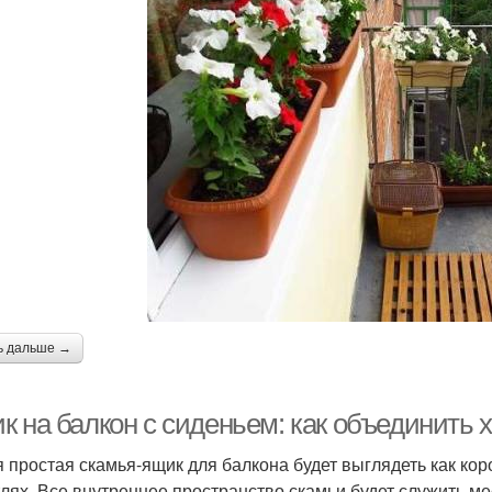
ь дальше →
к на балкон с сиденьем: как объединить 
 простая скамья-ящик для балкона будет выглядеть как к
тлях. Все внутреннее пространство скамьи будет служить м